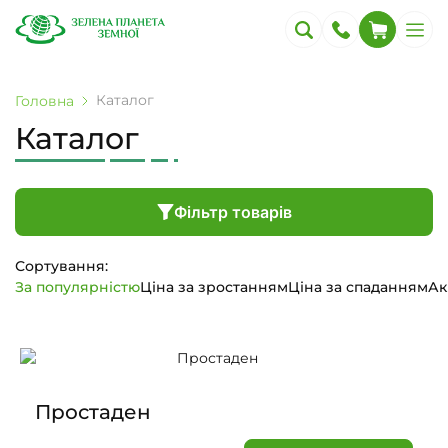
Каталог
Головна
Каталог
Фільтр товарів
Сортування:
За популярністю
Ціна за зростанням
Ціна за спаданням
Ак
Простаден