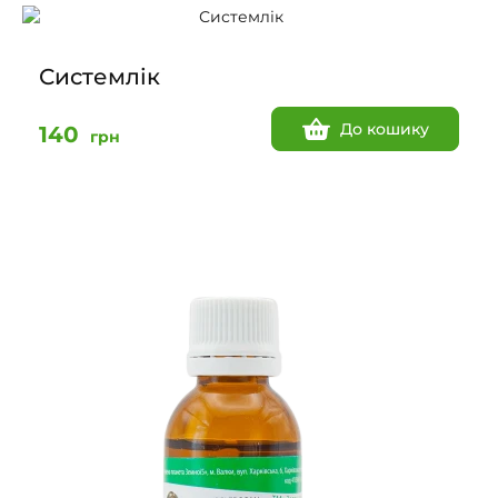
Системлік
До кошику
140
грн