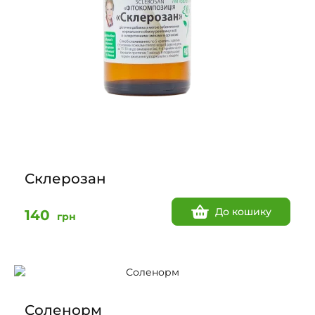
Склерозан
До кошику
140
грн
Соленорм