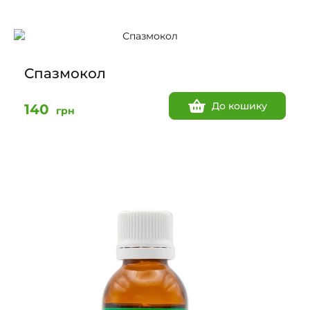
Спазмокол
До кошику
140
грн