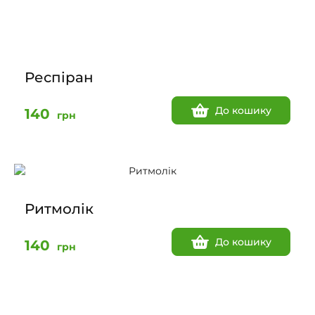
Респіран
До кошику
140
грн
Ритмолік
До кошику
140
грн