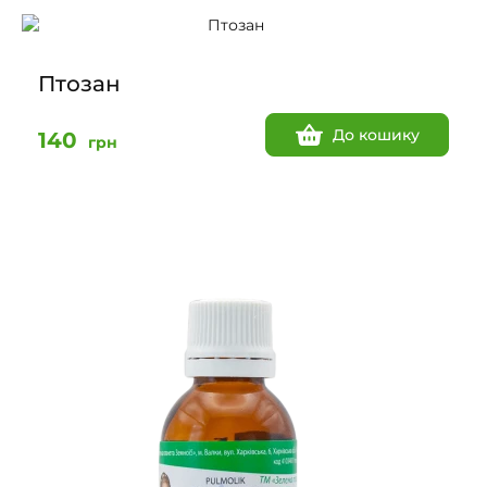
Птозан
До кошику
140
грн