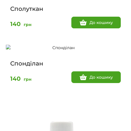
Сполуткан
До кошику
140
грн
Спонділан
До кошику
140
грн