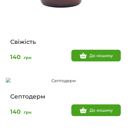
Свіжість
До кошику
140
грн
Септодерм
До кошику
140
грн