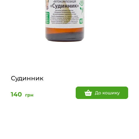
Судинник
До кошику
140
грн