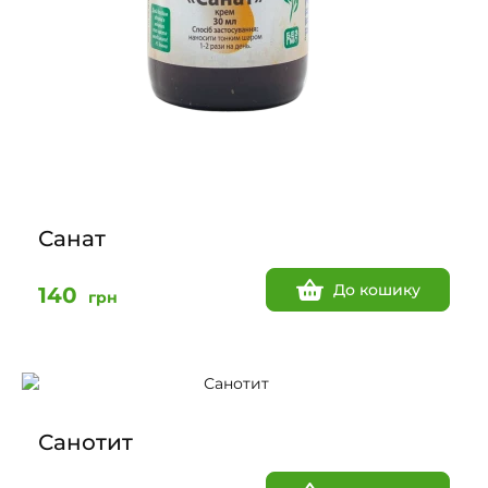
Санат
До кошику
140
грн
Санотит