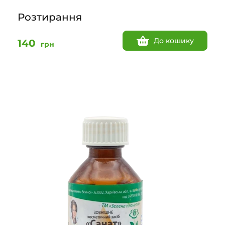
Розтирання
До кошику
140
грн