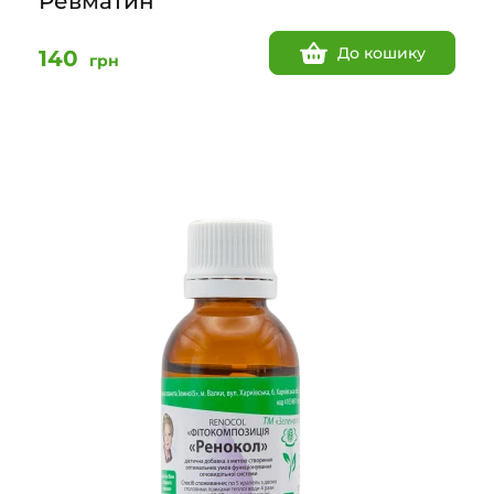
Ревматин
До кошику
140
грн