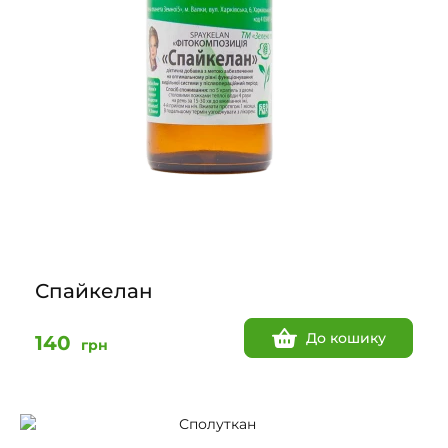
Спайкелан
До кошику
140
грн