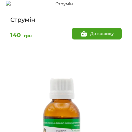
Струмін
До кошику
140
грн