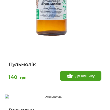
Пульмолік
До кошику
140
грн