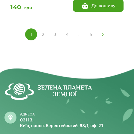
До кошику
140
грн
1
2
3
4
...
5
АДРЕСА
03113,
Київ, просп. Берестейський, 68/1, оф. 21