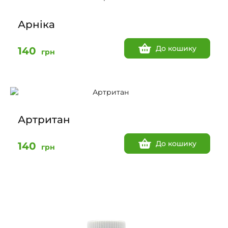
Арніка
До кошику
140
грн
Артритан
До кошику
140
грн