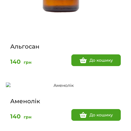
Альгосан
До кошику
140
грн
Аменолік
До кошику
140
грн