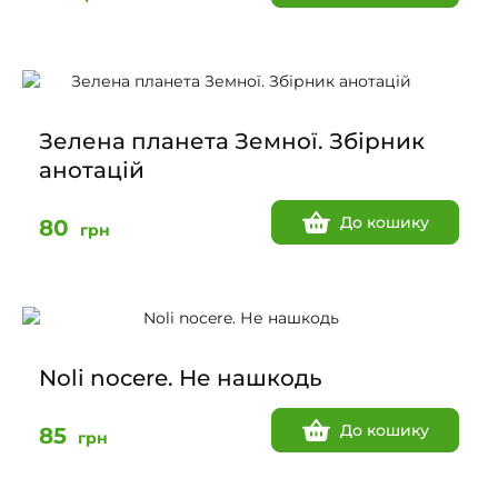
Зелена планета Земної. Збірник
анотацій
До кошику
80
грн
Noli nocere. Не нашкодь
До кошику
85
грн