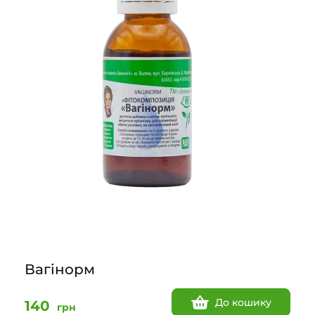
Вагінорм
До кошику
140
грн