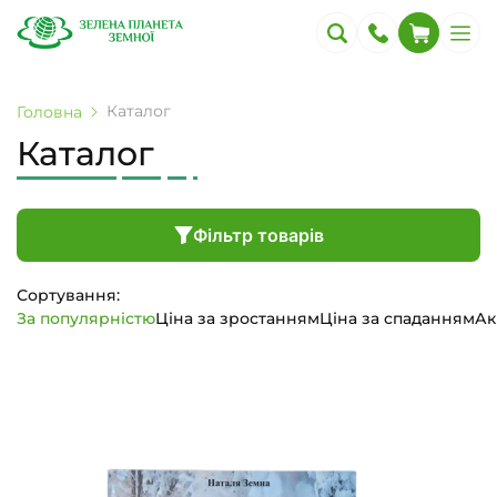
Каталог
Головна
Каталог
Фільтр товарів
Сортування:
За популярністю
Ціна за зростанням
Ціна за спаданням
Ак