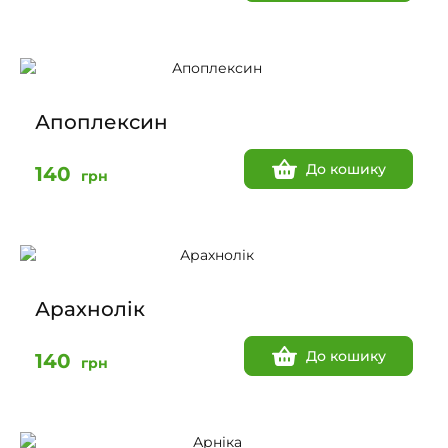
Апоплексин
До кошику
140
грн
Арахнолік
До кошику
140
грн