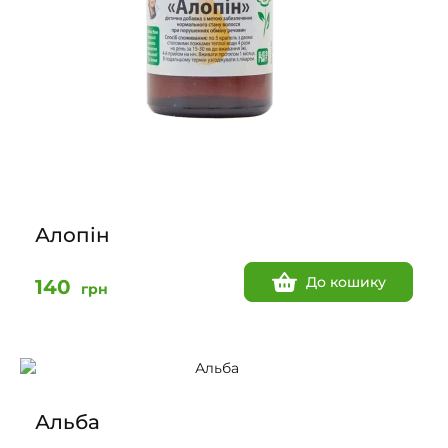
Алопін
До кошику
140
грн
Альба