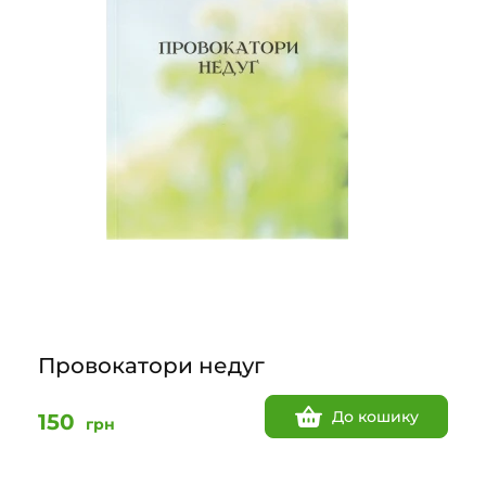
Провокатори недуг
До кошику
150
грн