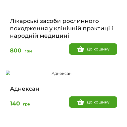
Лікарські засоби рослинного
походження у клінічній практиці і
народній медицині
До кошику
800
грн
Аднексан
До кошику
140
грн