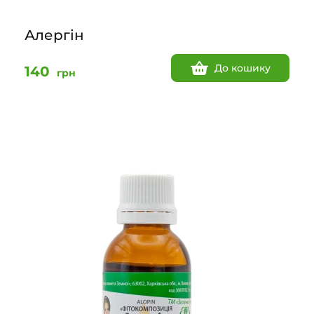
Алергін
До кошику
140
грн