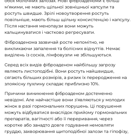
обох молочних залозах. Нові фіброаденоми є більш
м’якими, не мають щільної зовнішньої капсули та
ростуть швидше. Зрілі новоутворення ростуть
повільніше, мають більш щільну консистенцію і капсулу.
Після настання менопаузи вони можуть
кальцинуватися і частково регресувати.
Фіброаденома зазвичай росте непомітно, не
викликаючи запалення та болісних відчуттів. Немає
виділень із сосків, лімфовузли не збільшуються.
Серед всіх видів фіброаденом найбільшу загрозу
являють листоподібні. Вони ростуть найшвидше,
сягають більших розмірів, а ризик їх переродження на
злоякісну пухлину складає приблизно 10%.
Причини виникнення фіброаденом достеменно
невідомі. Але найчастіше вони з’являються у молодих
жінок в разі гормональних порушень. Ці порушення
можуть відбуватися внаслідок прийому гормональних
препаратів, вагітності або її переривання, через
коротке або занадто довге годування немовляти
груддю, захворювання щитоподібної залози та гіпофізу,