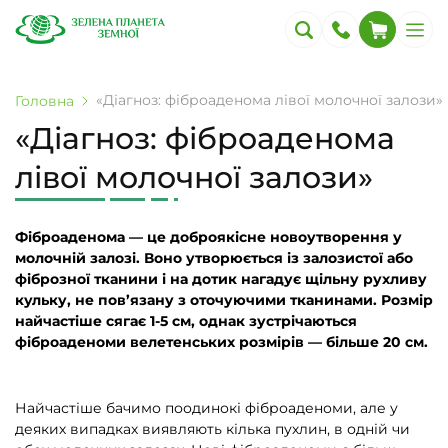
«Діагноз: фіброаденома лівої молочної залози»
Головна
«Діагноз: фіброаденома
лівої молочної залози»
Фіброаденома — це доброякісне новоутворення у
молочній залозі. Воно утворюється із залозистої або
фіброзної тканини і на дотик нагадує щільну рухливу
кульку, не пов’язану з оточуючими тканинами. Розмір
найчастіше сягає 1-5 см, однак зустрічаються
фіброаденоми велетенських розмірів — більше 20 см.
Найчастіше бачимо поодинокі фіброаденоми, але у
деяких випадках виявляють кілька пухлин, в одній чи