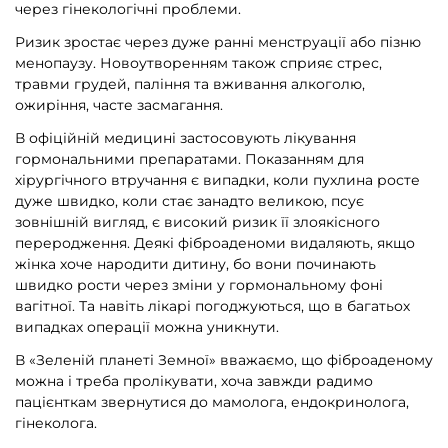
через гінекологічні проблеми.
Ризик зростає через дуже ранні менструації або пізню
менопаузу. Новоутворенням також сприяє стрес,
травми грудей, паління та вживання алкоголю,
ожиріння, часте засмагання.
В офіційній медицині застосовують лікування
гормональними препаратами. Показанням для
хірургічного втручання є випадки, коли пухлина росте
дуже швидко, коли стає занадто великою, псує
зовнішній вигляд, є високий ризик її злоякісного
переродження. Деякі фіброаденоми видаляють, якщо
жінка хоче народити дитину, бо вони починають
швидко рости через зміни у гормональному фоні
вагітної. Та навіть лікарі погоджуються, що в багатьох
випадках операції можна уникнути.
В «Зеленій планеті Земної» вважаємо, що фіброаденому
можна і треба пролікувати, хоча завжди радимо
пацієнткам звернутися до мамолога, ендокринолога,
гінеколога.