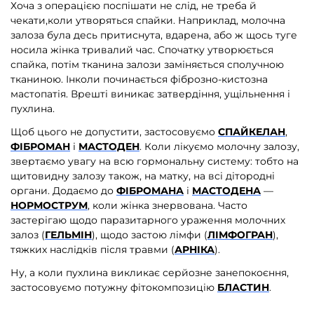
Хоча з операцією поспішати не слід, не треба й
чекати,коли утворяться спайки. Наприклад, молочна
залоза була десь притиснута, вдарена, або ж щось туге
носила жінка тривалий час. Спочатку утворюється
спайка, потім тканина залози заміняється сполучною
тканиною. Інколи починається фіброзно-кистозна
мастопатія. Врешті виникає затвердіння, ущільнення і
пухлина.
Щоб цього не допустити, застосовуємо
СПАЙКЕЛАН
,
ФІБРОМАН
і
МАСТОДЕН
.
Коли лікуємо молочну залозу,
звертаємо увагу на всю гормональну систему: тобто на
щитовидну залозу також, на матку, на всі дітородні
органи. Додаємо до
ФІБРОМАНА
і
МАСТОДЕНА
—
НОРМОСТРУМ
, коли жінка знервована. Часто
застерігаю щодо паразитарного ураження молочних
залоз (
ГЕЛЬМІН
), щодо застою лімфи (
ЛІМФОГРАН
),
тяжких наслідків після травми (
АРНІКА
).
Ну, а коли пухлина викликає серйозне занепокоєння,
застосовуємо потужну фітокомпозицію
БЛАСТИН
.