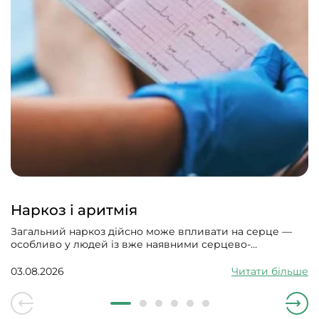
Наркоз і аритмія
Загальний наркоз дійсно може впливати на серце —
особливо у людей із вже наявними серцево-
судинними проблемами. Може викликати збій
серцевого ритму, гіпотонію, зменшити силу скорочень
03.08.2026
Читати більше
серцевого м’яза.