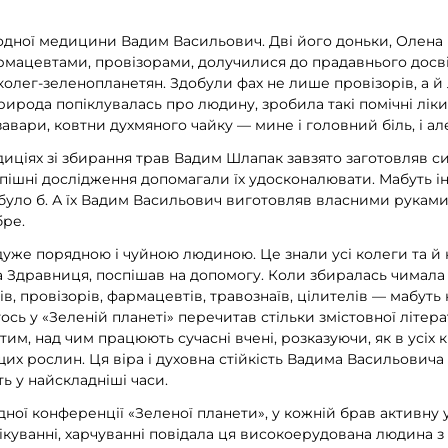
дної медицини Вадим Васильович. Дві його доньки, Олена і
армацевтами, провізорами, долучилися до прадавнього досві
олег-зеленопланетян. Здобули фах не лише провізорів, а й 
рирода попіклувалась про людину, зробила такі помічні ліки
авари, ковтни духмяного чайку — мине і головний біль, і алер
диціях зі збирання трав Вадим Шлапак завзято заготовляв с
пішні дослідження допомагали їх удосконалювати. Мабуть ін
уло б. А їх Вадим Васильович виготовляв власними руками. 
бре.
уже порядною і чуйною людиною. Це знали усі колеги та й н
а Здравниця, поспішав на допомогу. Коли збиралась чимала
в, провізорів, фармацевтів, травознаїв, цілителів — мабуть н
тось у «Зеленій планеті» перечитав стільки змістовної літер
им, над чим працюють сучасні вчені, розказуючи, як в усіх к
щих рослин. Ця віра і духовна стійкість Вадима Васильович
ь у найскладніші часи.
ої конференції «Зеленої планети», у кожній брав активну у
ікуванні, харчуванні повідала ця високоерудована людина з