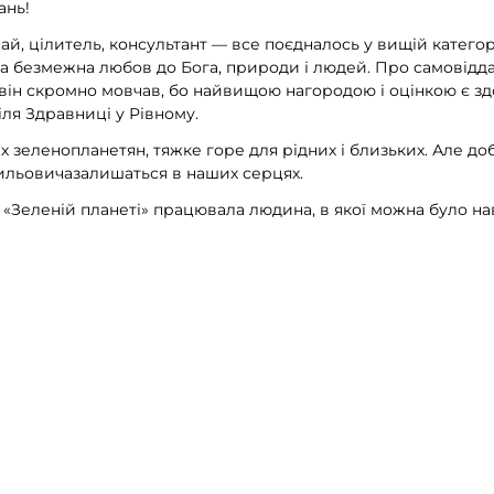
ань!
най, цілитель, консультант — все поєдналось у вищій категорі
ала безмежна любов до Бога, природи і людей. Про самовідд
і він скромно мовчав, бо найвищою нагородою і оцінкою є зд
біля Здравниці у Рівному.
х зеленопланетян, тяжке горе для рідних і близьких. Але доб
ильовичазалишаться в наших серцях.
в «Зеленій планеті» працювала людина, в якої можна було н