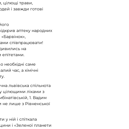
, цілющі трави,
юдей і завжди готові
його
відкрив аптеку народних
 «Барвінок»,
 нами співпрацювати!
 дивились на
 епітетами.
о необхідні саме
лий час, а хімічні
ту.
чна львівська спільнота
ну цілющими ліками з
бінатівській, 1. Вадим
и не лише з Рівненської
 у ній і спіткала
цини і «Зеленої планети