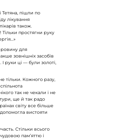
 Тетяна, пішли по
ду лікування
лікарів також.
! Тільки простягни руку
гія...»
ировину для
акше зовнішніх засобів
І руки ці — були золоті,
е тільки. Кожного разу,
 спільнота
ікого так не чекали і не
атури, ще й так радо
раїнах світу все більше
а допомогла вистояти
часть. Стільки всього
 чудовою пам’яттю і