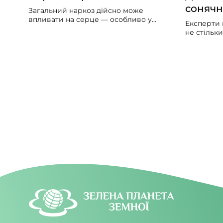
сонячн
Загальний наркоз дійсно може
впливати на серце — особливо у
Експерти 
людей із вже наявними серцево-
не стільк
судинними проблемами. Може
скільки за
викликати збій серцевого ритму,
упродовж 
гіпотонію, зменшити силу скорочень
потрібно б
серцевого м’яза.
значно ме
світла вд
увечері.