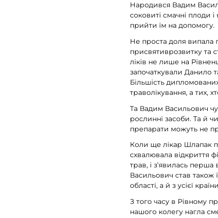
Народився Вадим Василь
соковиті смачні плоди і
прийти їм на допомогу.
Не проста доля випала п
присвятиврозвитку та с
ліків не лише на Рівнен
започаткували Данило та
Більшість дипломованих
траволікування, а тих,
Та Вадим Васильович чу
рослинні засоби. Та й чи
препарати можуть не пр
Коли ще лікар Шлапак п
схвалювала відкриття ф
трав, і з’явилась перша 
Васильович став також ї
області, а й з усієї країн
З того часу в Рівному п
нашого колегу нагла сме