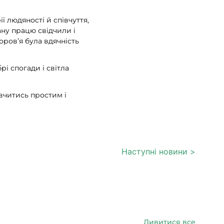
ї людяності й співчуття,
ану працю свідчили і
оров’я була вдячність
рі спогади і світла
авчитись простим і
Наступні новини >
Дивитися все