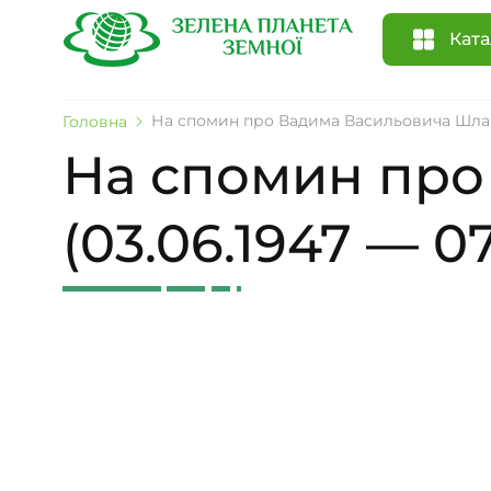
Ката
На спомин про Вадима Васильовича Шлапак
Головна
На спомин про
(03.06.1947 — 07