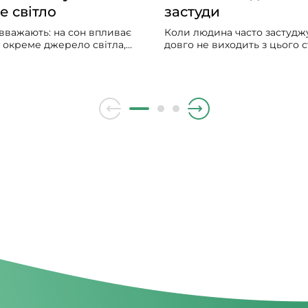
е світло
застуди
вважають: на сон впливає
Коли людина часто застуджу
и окреме джерело світла,
довго не виходить з цього ст
гальна «доза» світла
мучить сухий чи вологий ка
дня. Щоб добре спати,
лікарі ставлять діагноз — х
ільше світла зранку і
бронхіт, народна медицина
нше ввечері. Чим більше
радить полоскати горло м
ень, тим менше його вплив
гілочками верби.