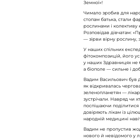
Земної»!
Чимало зробив для наро
стопам батька, стали ф
рослинами і колективу к
Розповідав дівчатам: «П
— зірви вірну рослину, з
У наших спільних експе
фітокомпозицій, його ус
у наших Здравницях не б
а біополе — сильне і до
Вадим Васильович був д
як відкривалась чергов
зеленопланетян — лікарі
зустрічали. Навряд чи х
поспішаючи поділитися т
довіряють лікам із цілю
народній медицині навіт
Вадим не пропустив жодн
нового й невідомого у л