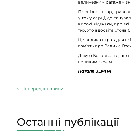
величезним багажем зн
Провізор, лікар, травоз
у тому серці, де панув
високі відзнаки, про як
тих, хто вдосвіта стояв 
Це велика втратадля всі
пам’ять про Вадима Вас
Дякую Богові за те, що 
великим речам.
Наталя ЗЕМНА
< Попередні новини
Останні публікації