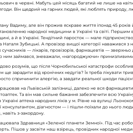
ович в червні. Мабуть цей місяць багатий не лише на квіти
 ягоди. Він щедрий на гарних людей, які люблять природу, л
ану Вадиму, але він прожив яскраве життя іпонад 45 років 
тановленню народної медицини в Україні та світі. Першим 
щині, а й в Україні. Тендітний паросток — мале підприємство
 Наталя Зубицькі. А провізор вищої категорії наважився з
 сучасників — лікарів, провізорів, фармацевтів — зверхньо
 хто ним займався, зневажали, «нагороджуючи» принизливими
дово розумів, що після Чорнобильської катастрофи особлив
м ще зарадити від хронічних недугів? Їх треба лікувати трива
осто спричинити алергію, а завдати реальної шкоди пацієн
рацював на Львівській залізниці, далеко не вся фармацевти
ітоаптек. Та він мав сильне бажання забезпечити всю Украї
в Україні аптека народних ліків у м. Рівне на вулиці Льоноком
ї консультантом, діагностом — і пішли-поїхали до нього люд
и, навіть з-закордону.
рацювала Здравниця «Зеленої планети Земної». Під час роботи
рть. Пішов у засвіти наш взірець, провідник народної меди