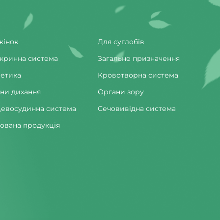
жінок
Для суглобів
кринна система
Загальне призначення
етика
Кровотворна система
ни дихання
Органи зору
евосудинна система
Сечовивідна система
ована продукція