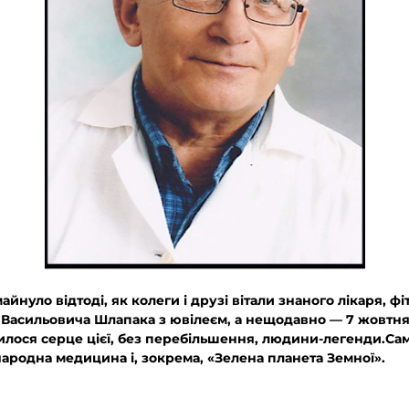
йнуло відтоді, як колеги і друзі вітали знаного лікаря, ф
 Васильовича Шлапака з ювілеєм, а нещодавно — 7 жовтня 
лося серце цієї, без перебільшення, людини-легенди.Са
ародна медицина і, зокрема, «Зелена планета Земної».