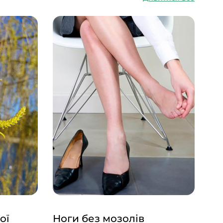
ої
Ноги без мозолів
Тр