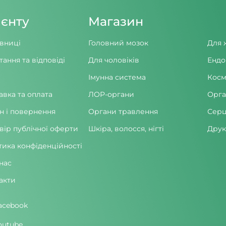
ієнту
Магазин
вниці
Головний мозок
Для 
тання та відповіді
Для чоловіків
Ендо
Імунна система
Косм
авка та оплата
ЛОР-органи
Орга
н і повернення
Органи травлення
Серц
вір публічної оферти
Шкіра, волосся, нігті
Друк
тика конфіденційності
нас
акти
acebook
outube