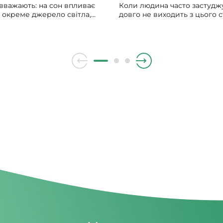
вважають: на сон впливає
Коли людина часто застуджу
и окреме джерело світла,
довго не виходить з цього ст
гальна «доза» світла
мучить сухий чи вологий ка
дня. Щоб добре спати,
лікарі ставлять діагноз — х
ільше світла зранку і
бронхіт, народна медицина
нше ввечері. Чим більше
радить полоскати горло м
ень, тим менше його вплив
гілочками верби.