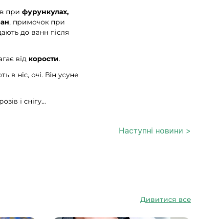
ів при
фурункулах,
ран
, примочок при
одають до ванн після
агає від
корости
.
 в ніс, очі. Він усуне
ів і снігу...
Наступні новини >
Дивитися все