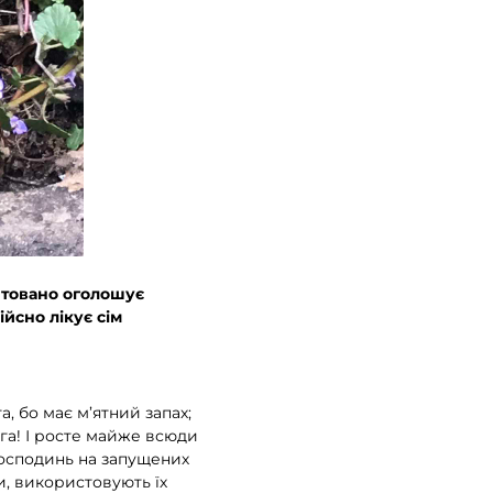
унтовано оголошує
ійсно лікує сім
, бо має м’ятний запах;
ога! І росте майже всюди
в господинь на запущених
ки, використовують їх