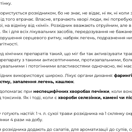
тінку.
истується розхідником, бо не знає, не відає, ні як, ні коли з
 від того втрачає. Власне, втрачають хворі люди, які потреб
ї, на відміну від «хімії». Розхідник вважають отруйним, але 
. Як і для всіх лікувальних засобів, передозування не бажа
 порушення серцевого ритму, набряк легень, подразнення ни
гітності.
д хімічних препаратів такий, що міг би так активізувати тр
препарату з такими антисептичними, протизапальними, бо
увальними і потогінними властивостями одночасно, які має 
ідник використовує широко. Лікує органи дихання:
фарингі
астму, запалення легень,
кашлюк
.
 допомагає при
неспецифічних хворобах печінки
, коли вон
 токсинів. Як і тоді, коли є
хвороби селезінки,
камені чи пі
тують настій: 1 ч. л. сухої трави розхідника на 1 склянку ок
нки 4 рази на добу.
розхідника додають до салатів, для ароматизації до супів, с