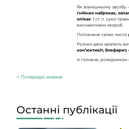
Як зовнішньому засобу 
гнійних набряках, запа
опіках
: 1 ст. л. сухої т
виснажливих хвороб.
Потовчене свіже листя 
Розчин двох крапель вича
кон’юктивіт, блефарит,
А головне, розхідником м
< Попередні новини
Останні публікації