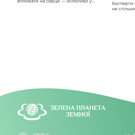
впливати на серце — особливо у
Експерти 
людей із вже наявними серцево-
не стільк
судинними проблемами. Може
скільки за
викликати збій серцевого ритму,
упродовж 
гіпотонію, зменшити силу скорочень
потрібно б
серцевого м’яза.
значно ме
світла вд
увечері.
АДРЕСА