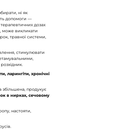
бирати, ні як
ують допомоги —
в терапевтичних дозах
не, може викликати
рок, травної системи,
авлення, стимулювати
летамувальними,
розхідник.
ти, ларингіти, хронічні
а збільшена, продукує
сок в нирках, сечовому
ропу, настояти,
оусів.