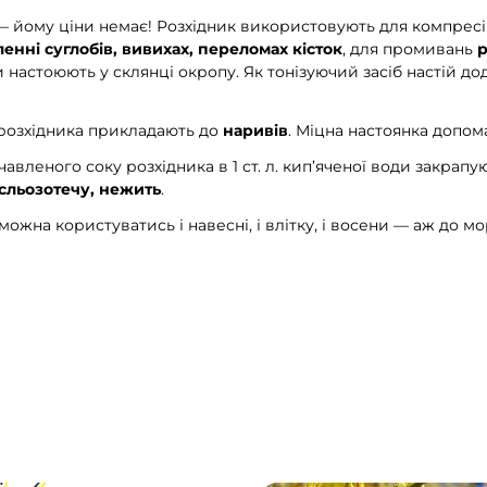
— йому ціни немає! Розхідник використовують для компрес
ленні суглобів, вивихах, переломах кісток
, для промивань
рави настоюють у склянці окропу. Як тонізуючий засіб настій д
розхідника прикладають до
наривів
. Міцна настоянка допом
вленого соку розхідника в 1 ст. л. кип’яченої води закрапують
 сльозотечу, нежить
.
ожна користуватись і навесні, і влітку, і восени — аж до мороз