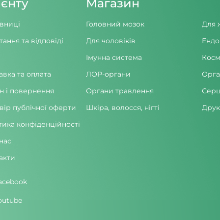
ієнту
Магазин
вниці
Головний мозок
Для 
тання та відповіді
Для чоловіків
Ендо
Імунна система
Косм
авка та оплата
ЛОР-органи
Орга
н і повернення
Органи травлення
Серц
вір публічної оферти
Шкіра, волосся, нігті
Друк
тика конфіденційності
нас
акти
acebook
outube