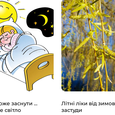
же заснути …
Літні ліки від зимов
е світло
застуди