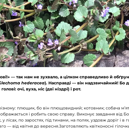
олові!» — так нам не зухвало, а цілком справедливо й обґр
Glechoma hederacea
). Насправді — він надзвичайний! Бо д
лові: очі, вуха, ніс (дві ніздрі) і рот.
зному: плющик, бо він плющовидний; котовник; собача м’ята
 ображається і робить свою справу. Виконує завдання від Б
, у лісах, по заростях, під тинами, на полях, уздовж доріг і 
овго — від квітня до вересня.Заготовляють квітконосні гілоч