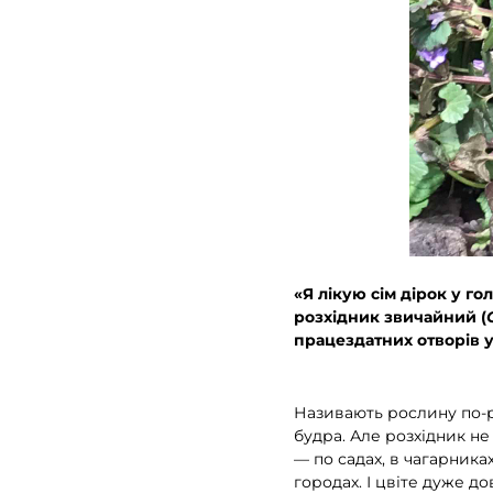
«Я лікую сім дірок у г
розхідник звичайний (
працездатних отворів у го
Називають рослину по-рі
будра. Але розхідник не
— по садах, в чагарниках
городах. І цвіте дуже д