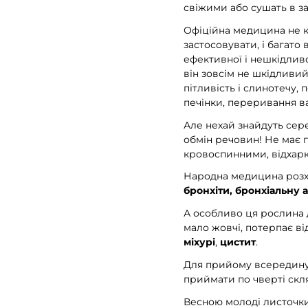
свіжими або сушать в за
Офіційна медицина не кор
застосовувати, і багато
ефективної і нешкідливо
він зовсім не шкідливий
пітливість і слинотечу,
печінки, переривання ва
Але нехай знайдуть сере
обмін речовин! Не має 
кровоспинними, відхарк
Народна медицина розх
бронхіти, бронхіальну 
А особливо ця рослина
мало жовчі, потерпає від
міхурі
,
цистит
.
Для прийому всередину го
приймати по чверті скля
Весною молоді листочки 