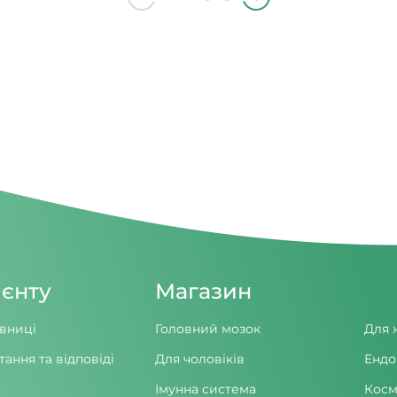
ієнту
Магазин
вниці
Головний мозок
Для 
тання та відповіді
Для чоловіків
Ендо
Імунна система
Косм