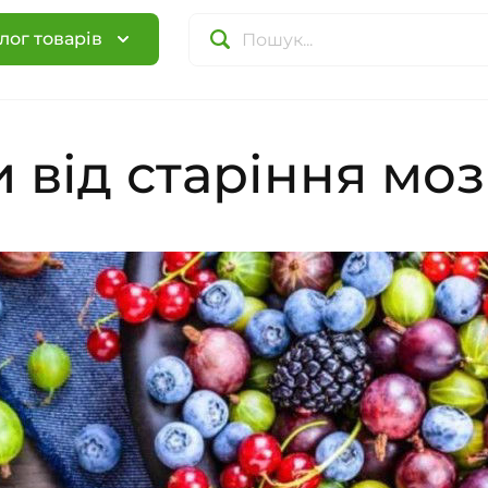
лог товарів
и від старіння моз