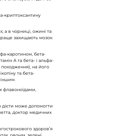
ета-криптоксантину
; а в чорниці, ожині та
айкраще захищають мозок
ьфа-каротином, бета-
амін А та бета- і альфа-
о походження), на його
ікопіну та бета-
 іншим.
х флавоноїдами,
о дієти може допомогти
летта, доктор медичних
овгострокового здоров’я
ах, овочах, зелені,