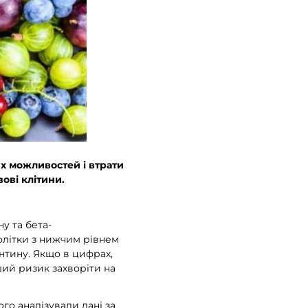
их можливостей і втрати
ові клітини.
у та бета-
нолітки з нижчим рівнем
антину. Якщо в цифрах,
ший ризик захворіти на
ого аналізували дані за