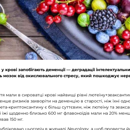
в у крові запобігають деменції — деградації інтелектуальн
ь мозок від окислювального стресу, який пошкоджує нерв
я мали в сироватці крові найвищі рівні лютеїну+зеаксантин
нше ризиків захворіти на деменцію в старості, ніж їхні од
ета-криптоксантину є більш суттєвим, ніж лютеїну та зеакс
аді їжі щоденно близько 600 мг флавоноїдів мали на 20% мен
ивав 150 мг.
убліковано цьогоріч в журналі
Neurology
, а щоб провести й