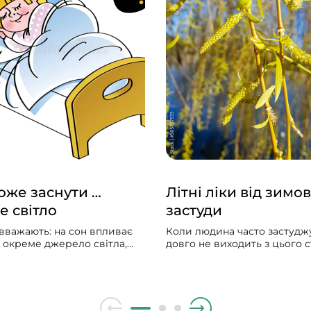
же заснути …
Літні ліки від зимов
е світло
застуди
вважають: на сон впливає
Коли людина часто застуджу
и окреме джерело світла,
довго не виходить з цього ст
гальна «доза» світла
мучить сухий чи вологий ка
дня. Щоб добре спати,
лікарі ставлять діагноз — х
ільше світла зранку і
бронхіт, народна медицина
нше ввечері. Чим більше
радить полоскати горло м
ень, тим менше його вплив
гілочками верби.