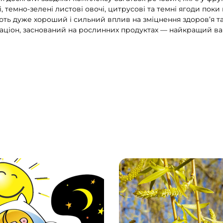
і, темно-зелені листові овочі, цитрусові та темні ягоди пок
ають дуже хороший і сильний вплив на зміцнення здоров’я т
аціон, заснований на рослинних продуктах — найкращий варі