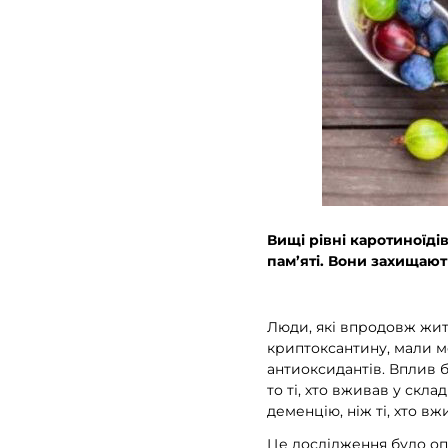
Вищі рівні каротиноїді
пам’яті. Вони захищают
Люди, які впродовж житт
криптоксантину, мали ме
антиоксидантів. Вплив б
то ті, хто вживав у скл
деменцію, ніж ті, хто вж
Це дослідження було оп