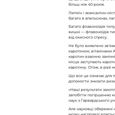
більш ніж 40 років.
Лютеїн і зеаксантин міс
багато в апельсинах, пап
Багато флавоноїдів типу
вишні — флавоноїдів тип
від окисного стресу.
Не було виявлено зв’язк
каротином, вітамінами A,
каротин взаємно замінні
місце заступають каротин
каротину. Отож, в разі 
Що все це означає для 
допомогти знизити ризи
«Наші результати захоп
запобігти погіршенню ко
наук з Гарвардського ун
Але науковці обережні н
мозку насправді вдається