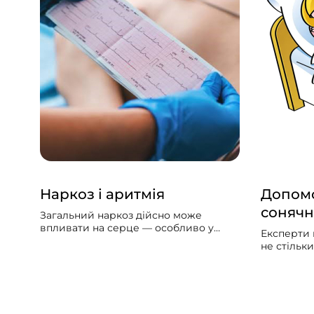
Наркоз і аритмія
Допомо
сонячн
Загальний наркоз дійсно може
впливати на серце — особливо у
Експерти 
людей із вже наявними серцево-
не стільк
судинними проблемами. Може
скільки за
викликати збій серцевого ритму,
упродовж 
гіпотонію, зменшити силу скорочень
потрібно б
серцевого м’яза.
значно ме
світла вд