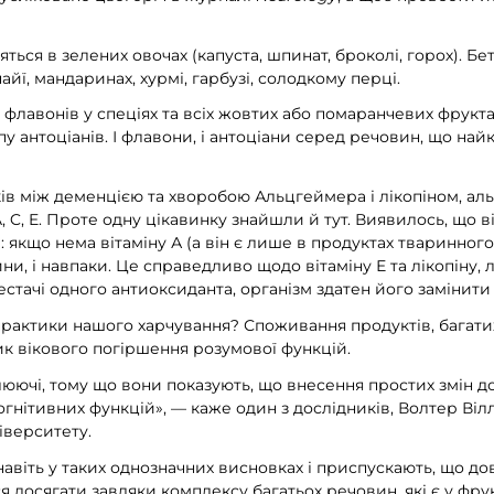
тяться в зелених овочах (капуста, шпинат, броколі, горох). Б
айї, мандаринах, хурмі, гарбузі, солодкому перці.
 флавонів у спеціях та всіх жовтих або помаранчевих фруктах
у антоціанів. І флавони, і антоціани серед речовин, що н
ів між деменцією та хворобою Альцгеймера і лікопіном, ал
 C, E. Проте одну цікавинку знайшли й тут. Виявилось, що віт
: якщо нема вітаміну А (а він є лише в продуктах тваринног
и, і навпаки. Це справедливо щодо вітаміну Е та лікопіну, л
нестачі одного антиоксиданта, організм здатен його замінити
практики нашого харчування? Споживання продуктів, багати
к вікового погіршення розумової функцій.
люючі, тому що вони показують, що внесення простих змін д
гнітивних функцій», — каже один з дослідників, Волтер Віл
іверситету.
авіть у таких однозначних висновках і приспускають, що д
 досягати завдяки комплексу багатьох речовин, які є у фрукт