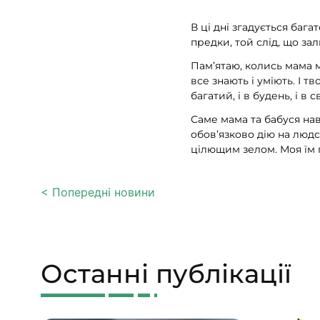
В ці дні згадується баг
предки, той слід, що зал
Пам’ятаю, колись мама мо
все знають і уміють. І 
багатий, і в будень, і в
Саме мама та бабуся навч
обов’язково дію на людс
цілющим зелом. Моя їм 
< Попередні новини
Останні публікації