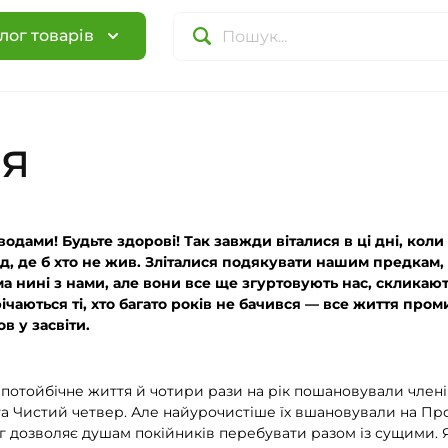
лог товарів
ля
одами! Будьте здорові! Так завжди віталися в ці дні, коли
юд, де б хто не жив. Зліталися подякувати нашим предкам
а нині з нами, але вони все ще згуртовують нас, скликають
ічаються ті, хто багато років не бачився — все життя пром
в у засвіти.
потойбічне життя й чотири рази на рік пошановували членів
р та Чистий четвер. Але найурочистіше їх вшановували на П
ог дозволяє душам покійників перебувати разом із сущими. 