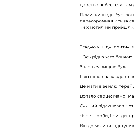
царство небесне, а нам д
Поминки іноді збурюють 
пересоромившись за себ
чиїх могил ми прийшли
Згадую у ці дні притчу, 
…Ось рідна хата ближче,
Здається вищою була.
І він пішов на кладовищ
Де мати в землю перей
Волало серце: Мамо! Ма
Сумний відлунював мот
Через горби, і ринди, п
Він до могили підступи