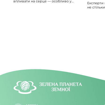
впливати на серце — особливо у
Експерти 
людей із вже наявними серцево-
не стільк
судинними проблемами. Може
скільки за
викликати збій серцевого ритму,
упродовж 
гіпотонію, зменшити силу скорочень
потрібно б
серцевого м’яза.
значно ме
світла вд
увечері.