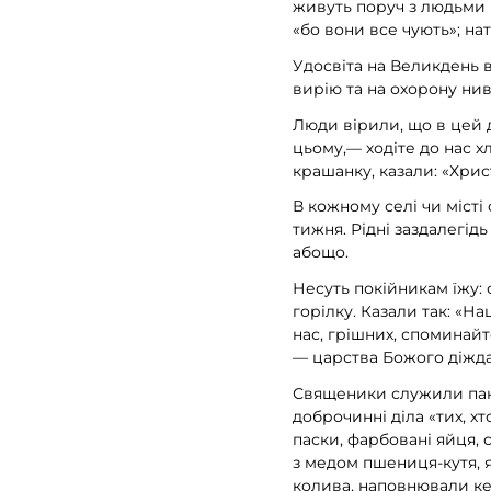
живуть поруч з людьми 
«бо вони все чують»; на
Удосвіта на Великдень 
вирію та на охорону ни
Люди вірили, що в цей 
цьому,— ходіте до нас х
крашанку, казали: «Хрис
В кожному селі чи місті
тижня. Рідні заздалегід
абощо.
Несуть покійникам їжу: 
горілку. Казали так: «На
нас, грішних, споминайт
— царства Божого діжда
Священики служили панах
доброчинні діла «тих, х
паски, фарбовані яйця, 
з медом пшениця-кутя, 
колива, наповнювали ке