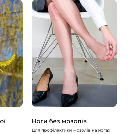
ої
Ноги без мозолів
Тр
Для профілактики мозолів на ногах
Укр