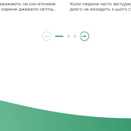
вважають: на сон впливає
Коли людина часто застуджу
и окреме джерело світла,
довго не виходить з цього ст
гальна «доза» світла
мучить сухий чи вологий ка
дня. Щоб добре спати,
лікарі ставлять діагноз — х
ільше світла зранку і
бронхіт, народна медицина
нше ввечері. Чим більше
радить полоскати горло м
ень, тим менше його вплив
гілочками верби.