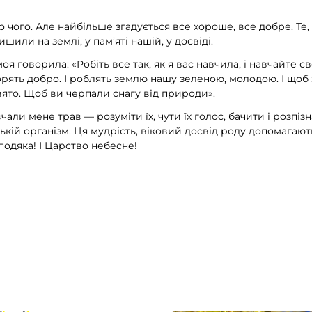
ато чого. Але найбільше згадується все хороше, все добре. Т
ишили на землі, у пам’яті нашій, у досвіді.
я говорила: «Робіть все так, як я вас навчила, і навчайте св
творять добро. І роблять землю нашу зеленою, молодою. І щоб 
 свято. Щоб ви черпали снагу від природи».
али мене трав — розуміти їх, чути їх голос, бачити і розпізна
ькій організм. Ця мудрість, віковий досвід роду допомагают
подяка! І Царство небесне!