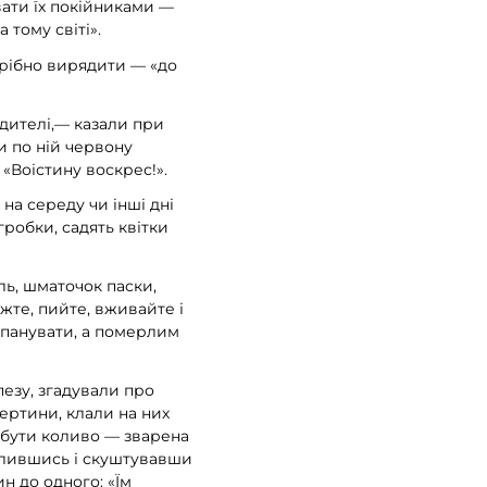
вати їх покійниками —
 тому світі».
трібно вирядити — «до
дителі,— казали при
и по ній червону
 «Воістину воскрес!».
 на середу чи інші дні
гробки, садять квітки
ль, шматочок паски,
їжте, пийте, вживайте і
і панувати, а померлим
пезу, згадували про
тертини, клали на них
о бути коливо — зварена
олившись і скуштувавши
н до одного: «Їм