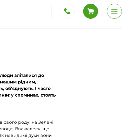
 люди зліталися до
, нашим рідним,
, об’єднують. І часто
инає у споминах, стоять
 свого роду: на Зелені
роводи. Вважалося, що
Як невидимі духи вони