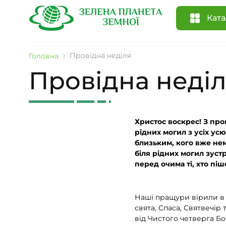
Ката
Провідна неділя
Головна
Провідна неді
Христос воскрес! З пров
рідних могил з усіх ус
близьким, кого вже нем
біля рідних могил зустр
перед очима ті, хто пішо
Наші пращури вірили в 
свята, Спаса, Святвечі
від Чистого четверга Б