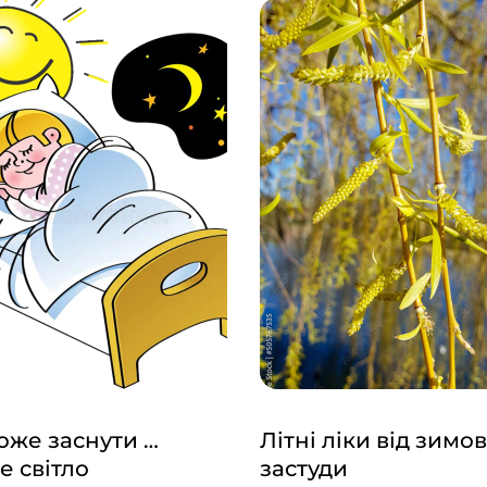
же заснути …
Літні ліки від зимов
е світло
застуди