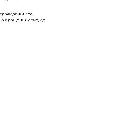
естраждавши все,
о прощення у тих, до