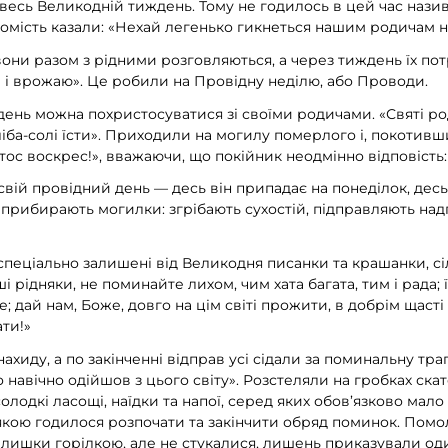
весь Великодній тиждень. Тому не годилось в цей час нази
томість казали: «Нехай легенько гикнеться нашим родичам на
вони разом з рідними розговляються, а через тиждень їх по
в і врожаю». Це робили на Провідну неділю, або Проводи.
день можна похристосуватися зі своїми родичами. «Святі ро
ліба-солі їсти». Приходили на могилу померлого і, покотивш
тос воскрес!», вважаючи, що покійник неодмінно відповість:
 свій провідний день — десь він припадає на понеділок, десь
ь прибирають могилки: згрібають сухостій, підправляють над
спеціально залишені від Великодня писанки та крашанки, сі
ші рідняки, не поминайте лихом, чим хата багата, тим і рада; 
е; дай нам, Боже, довго на цім світі прожити, в добрім щаст
ти!»
иду, а по закінченні відправ усі сідали за поминальну тра
то навічно одійшов з цього світу». Розстеляли на гробках ска
солодкі ласощі, наїдки та напої, серед яких обов’язково мал
якою годилося розпочати та закінчити обряд поминок. Пом
лишки горілкою, але не стукалися, лишень приказували оди