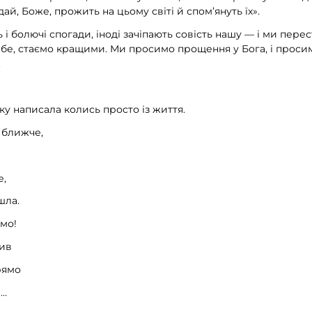
ай, Боже, прожить на цьому світі й спом’януть їх».
і болючі спогади, іноді зачіпають совість нашу — і ми пер
е, стаємо кращими. Ми просимо прощення у Бога, і просим
.
яку написала колись просто із життя.
 ближче,
е,
шла.
мо!
ив
рямо
в…