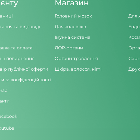
ієнту
Магазин
вниці
Головний мозок
Для 
тання та відповіді
Для чоловіків
Ендо
Імунна система
Косм
авка та оплата
ЛОР-органи
Орга
н і повернення
Органи травлення
Серц
вір публічної оферти
Шкіра, волосся, нігті
Друк
тика конфіденційності
нас
акти
acebook
outube