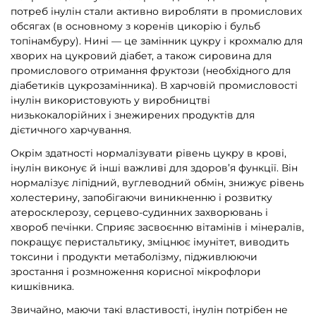
потреб інулін стали активно виробляти в промислових
обсягах (в основному з коренів цикорію і бульб
топінамбуру). Нині — це замінник цукру і крохмалю для
хворих на цукровий діабет, а також сировина для
промислового отримання фруктози (необхідного для
діабетиків цукрозамінника). В харчовій промисловості
інулін використовують у виробництві
низькокалорійних і знежирених продуктів для
дієтичного харчування.
Окрім здатності нормалізувати рівень цукру в крові,
інулін виконує й інші важливі для здоров’я функції. Він
нормалізує ліпідний, вуглеводний обмін, знижує рівень
холестерину, запобігаючи виникненню і розвитку
атеросклерозу, серцево-судинних захворювань і
хвороб печінки. Сприяє засвоєнню вітамінів і мінералів,
покращує перистальтику, зміцнює імунітет, виводить
токсини і продукти метаболізму, підживлюючи
зростання і розмноження корисної мікрофлори
кишківника.
Звичайно, маючи такі властивості, інулін потрібен не