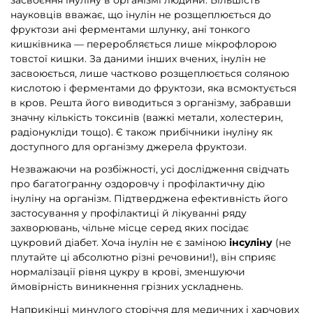
науковців вважає, що інулін не розщеплюється до
фруктози ані ферментами шлунку, ані тонкого
кишківника — переробляється лише мікрофлорою
товстої кишки. За даними інших вчених, інулін не
засвоюється, лише частково розщеплюється соляною
кислотою і ферментами до фруктози, яка всмоктується
в кров. Решта його виводиться з організму, забравши
значну кількість токсинів (важкі метали, холестерин,
радіонукліди тощо). Є також прибічники інуліну як
доступного для організму джерела фруктози.
Незважаючи на розбіжності, усі дослідження свідчать
про багатогранну оздоровчу і профілактичну дію
інуліну на організм. Підтверджена ефективність його
застосування у профілактиці й лікуванні ряду
захворювань, чільне місце серед яких посідає
цукровий діабет. Хоча інулін не є заміною
інсуліну
(не
плутайте ці абсолютно різні речовини!), він сприяє
нормалізації рівня цукру в крові, зменшуючи
ймовірність виникнення грізних ускладнень.
Наприкінці минулого сторіччя для медичних і харчових