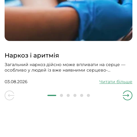
Наркоз і аритмія
Загальний наркоз дійсно може впливати на серце —
особливо у людей із вже наявними серцево-
судинними проблемами. Може викликати збій
серцевого ритму, гіпотонію, зменшити силу скорочень
03.08.2026
Читати більше
серцевого м’яза.