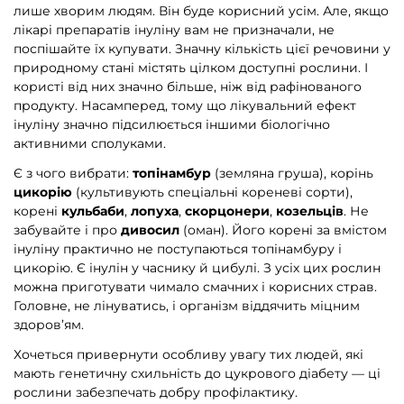
лише хворим людям. Він буде корисний усім. Але, якщо
лікарі препаратів інуліну вам не призначали, не
поспішайте їх купувати. Значну кількість цієї речовини у
природному стані містять цілком доступні рослини. І
користі від них значно більше, ніж від рафінованого
продукту. Насамперед, тому що лікувальний ефект
інуліну значно підсилюється іншими біологічно
активними сполуками.
Є з чого вибрати:
топінамбур
(земляна груша), корінь
цикорію
(культивують спеціальні кореневі сорти),
корені
кульбаби
,
лопуха
,
скорцонери
,
козельців
. Не
забувайте і про
дивосил
(оман). Його корені за вмістом
інуліну практично не поступаються топінамбуру і
цикорію. Є інулін у часнику й цибулі. З усіх цих рослин
можна приготувати чимало смачних і корисних страв.
Головне, не лінуватись, і організм віддячить міцним
здоров’ям.
Хочеться привернути особливу увагу тих людей, які
мають генетичну схильність до цукрового діабету — ці
рослини забезпечать добру профілактику.