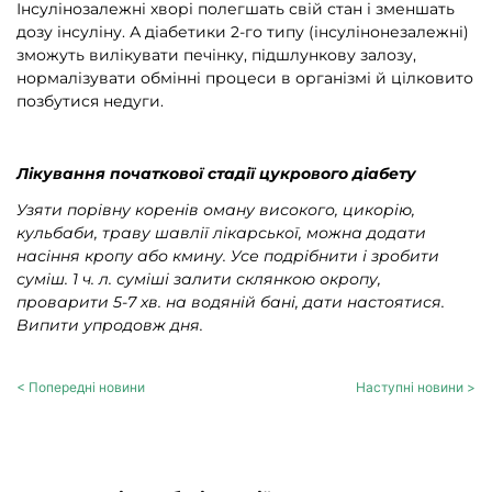
Інсулінозалежні хворі полегшать свій стан і зменшать
дозу інсуліну. А діабетики 2-го типу (інсулінонезалежні)
зможуть вилікувати печінку, підшлункову залозу,
нормалізувати обмінні процеси в організмі й цілковито
позбутися недуги.
Лікування початкової стадії цукрового діабету
Узяти порівну коренів оману високого, цикорію,
кульбаби, траву шавлії лікарської, можна додати
насіння кропу або кмину. Усе подрібнити і зробити
суміш. 1 ч. л. суміші залити склянкою окропу,
проварити 5-7 хв. на водяній бані, дати настоятися.
Випити упродовж дня.
< Попередні новини
Наступні новини >