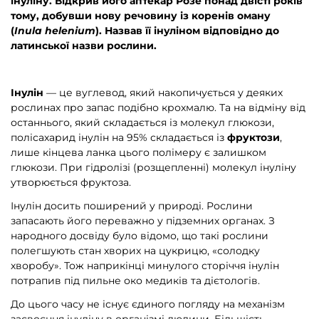
інуліну. Відкрив його аптекар Розе понад двісті років
тому, добувши нову речовину із коренів оману
(
Inula helenium
). Назвав її інуліном відповідно до
латинської назви рослини.
Інулін
— це вуглевод, який накопичується у деяких
рослинах про запас подібно крохмалю. Та на відміну від
останнього, який складається із молекул глюкози,
полісахарид інулін на 95% складається із
фруктози
,
лише кінцева ланка цього полімеру є залишком
глюкози. При гідролізі (розщепленні) молекул інуліну
утворюється фруктоза.
Інулін досить поширений у природі. Рослини
запасають його переважно у підземних органах. З
народного досвіду було відомо, що такі рослини
полегшують стан хворих на цукрицю, «солодку
хворобу». Тож наприкінці минулого сторіччя інулін
потрапив під пильне око медиків та дієтологів.
До цього часу не існує єдиного погляду на механізм
засвоєння інуліну в організмі людини. Більшість