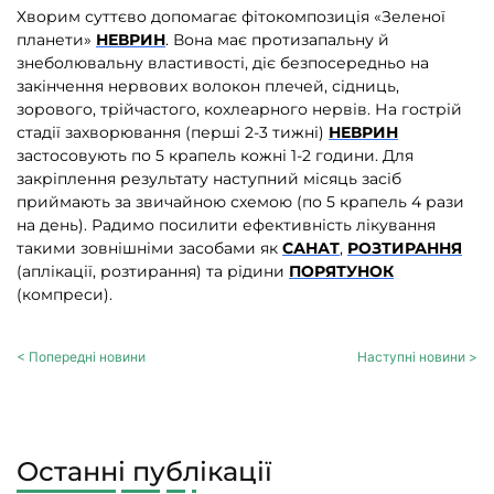
Хворим суттєво допомагає фітокомпозиція «Зеленої
планети»
НЕВРИН
. Вона має протизапальну й
знеболювальну властивості, діє безпосередньо на
закінчення нервових волокон плечей, сідниць,
зорового, трійчастого, кохлеарного нервів. На гострій
стадії захворювання (перші 2-3 тижні)
НЕВРИН
застосовують по 5 крапель кожні 1-2 години. Для
закріплення результату наступний місяць засіб
приймають за звичайною схемою (по 5 крапель 4 рази
на день). Радимо посилити ефективність лікування
такими зовнішніми засобами як
САНАТ
,
РОЗТИРАННЯ
(аплікації, розтирання) та рідини
ПОРЯТУНОК
(компреси).
< Попередні новини
Наступні новини >
Останні публікації