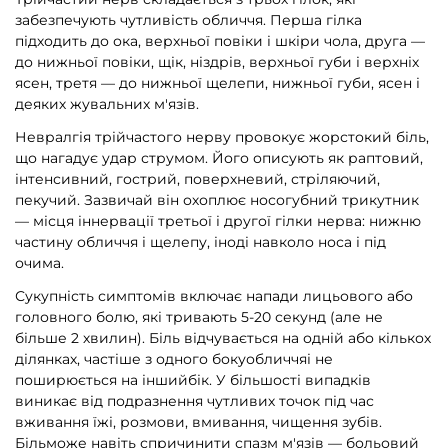
забезпечують чутливість обличчя. Перша гілка
підходить до ока, верхньої повіки і шкіри чола, друга —
до нижньої повіки, щік, ніздрів, верхньої губи і верхніх
ясен, третя — до нижньої щелепи, нижньої губи, ясен і
деяких жувальних м'язів.
Невралгія трійчастого нерву провокує жорстокий біль,
що нагадує удар струмом. Його описують як раптовий,
інтенсивний, гострий, поверхне­вий, стріляючий,
пекучий. Зазвичай він охоплює носогубний трикутник
— місця іннервації третьої і другої гілки нерва: нижню
частину обличчя і щелепу, іноді навколо носа і під
очима.
Сукупність симптомів включає напади лицьового або
головного болю, які тривають 5-20 секунд (але не
більше 2 хвилин). Біль відчувається на одній або кількох
ді­лянках, частіше з одного бокуобличчяі не
поширюється на іншийбік. У більшості випадків
виникає від подразнення чутливих точок під час
вживання їжі, розмови, вмивання, чищення зубів.
Більможе навіть спричинити спазм м'язів — больовий