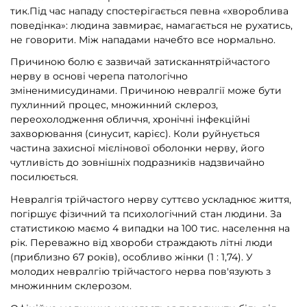
тик.Під час нападу спостерігається певна «хвороблива
поведінка»: людина завмирає, на­магається не рухатись,
не говорити. Між нападами начебто все нормально.
Причиною болю є зазвичай затисканнятрійчастого
нерву в основі черепа патологічно
зміненимисудинами. Причиною невралгії може бути
пухлинний процес, множинний склероз,
переохолодження обличчя, хронічні інфекційні
захворювання (синусит, карієс). Коли руйнується
частина захисної мієлінової оболонки нерву, його
чутливість до зовнішніх подразників надзвичайно
посилюється.
Невралгія трійчастого нерву суттєво ускладнює життя,
погіршує фізичний та психологічний стан людини. За
статистикою маємо 4 випадки на 100 тис. населення на
рік. Переважно від хвороби страждають літні люди
(приблизно 67 років), особливо жінки (1 : 1,74). У
молодих невралгію трійчастого нерва пов'язують з
множинним склерозом.