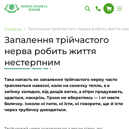
Запалення трійчастого нерва робить життя н
Головна
Запалення трійчастого
нерва робить життя
нестерпним
Така напасть як запалення трійчастого нерву часто
трапляється навесні, коли на сонечку тепло, а в
затінку холодно, від дощів вогко, а вітри продувають,
здається, наскрізь. Трохи не вбереглись — і от маєте
болячку. Інколи ні пити, ні їсти, ні говорити, ще й їсти
через трубочку доводиться.
Трійчастий нерв складається з трьох гілок, які