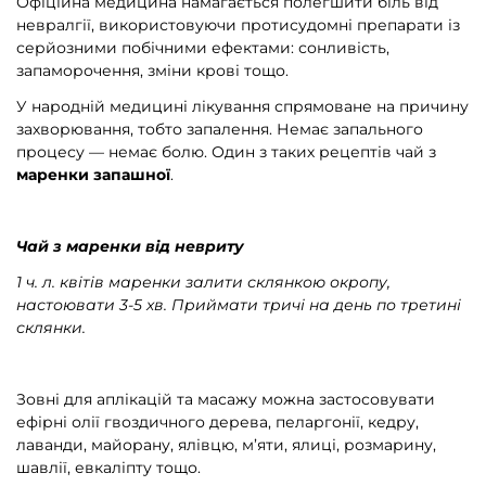
Офіційна медицина намагається полегшити біль від
невралгії, використовуючи протисудомні препарати із
серйозними побічними ефектами: сонливість,
запаморочення, зміни крові тощо.
У народній медицині лікування спрямоване на причину
захворювання, тобто запалення. Немає запального
процесу — немає болю. Один з таких рецептів чай з
маренки запашної
.
Чай з маренки від невриту
1 ч. л. квітів маренки залити склянкою окропу,
настоювати 3-5 хв. Приймати тричі на день по третині
склянки.
Зовні для аплікацій та масажу можна застосовувати
ефірні олії гвоздичного дерева, пеларгонії, кедру,
лаванди, майорану, ялівцю, м’яти, ялиці, розмарину,
шавлії, евкаліпту тощо.