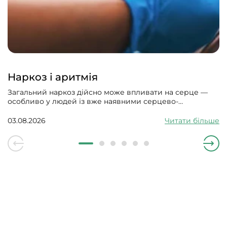
Наркоз і аритмія
Загальний наркоз дійсно може впливати на серце —
особливо у людей із вже наявними серцево-
судинними проблемами. Може викликати збій
серцевого ритму, гіпотонію, зменшити силу скорочень
03.08.2026
Читати більше
серцевого м’яза.