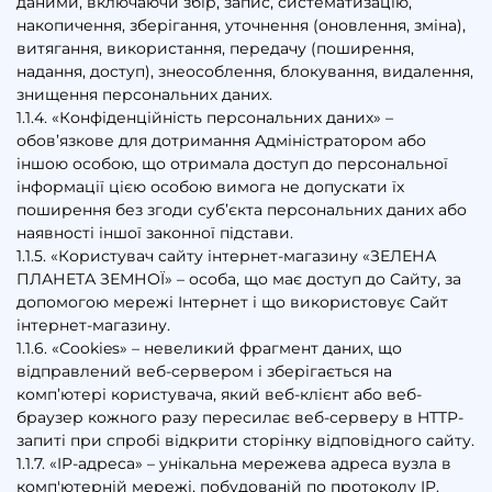
даними, включаючи збір, запис, систематизацію,
накопичення, зберігання, уточнення (оновлення, зміна),
витягання, використання, передачу (поширення,
надання, доступ), знеособлення, блокування, видалення,
знищення персональних даних.
1.1.4. «Конфіденційність персональних даних» –
обов’язкове для дотримання Адміністратором або
іншою особою, що отримала доступ до персональної
інформації цією особою вимога не допускати їх
поширення без згоди суб’єкта персональних даних або
наявності іншої законної підстави.
1.1.5. «Користувач сайту інтернет-магазину «ЗЕЛЕНА
ПЛАНЕТА ЗЕМНОЇ» – особа, що має доступ до Сайту, за
допомогою мережі Інтернет і що використовує Сайт
інтернет-магазину.
1.1.6. «Cookies» – невеликий фрагмент даних, що
відправлений веб-сервером і зберігається на
комп’ютері користувача, який веб-клієнт або веб-
браузер кожного разу пересилає веб-серверу в HTTP-
запиті при спробі відкрити сторінку відповідного сайту.
1.1.7. «IP-адреса» – унікальна мережева адреса вузла в
комп'ютерній мережі, побудованій по протоколу IP.