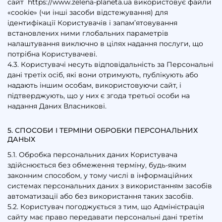
сайт https://www.zelena-planeta.ua використовує файли
«cookie» (чи інші засоби відстежування) для
ідентифікації Користувачів і запам’ятовування
встановлених ними глобальних параметрів
налаштування виключно в цілях надання послуги, що
потрібна Користувачеві.
4.3. Користувачі несуть відповідальність за Персональні
дані третіх осіб, які вони отримують, публікують або
надають іншим особам, використовуючи сайт, і
підтверджують, що у них є згода третьої особи на
надання Даних Власникові.
5. СПОСОБИ І ТЕРМІНИ ОБРОБКИ ПЕРСОНАЛЬНИХ
ДАНЫХ
5.1. Обробка персональних даних Користувача
здійснюється без обмеження терміну, будь-яким
законним способом, у тому числі в інформаційних
системах персональних даних з використанням засобів
автоматизації або без використання таких засобів.
5.2. Користувач погоджується з тим, що Адміністрація
сайту має право передавати персональні дані третім