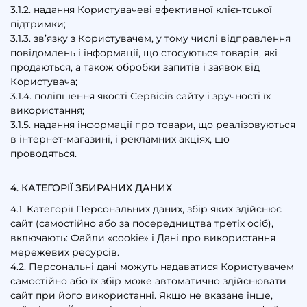
3.1.2. надання Користувачеві ефективної клієнтської
підтримки;
3.1.3. зв’язку з Користувачем, у тому числі відправлення
повідомлень і інформації, що стосуються товарів, які
продаються, а також обробки запитів і заявок від
Користувача;
3.1.4. поліпшення якості Сервісів сайту і зручності їх
використання;
3.1.5. надання інформації про товари, що реалізовуються
в інтернет-магазині, і рекламних акціях, що
проводяться.
4. КАТЕГОРІЇ ЗБИРАНИХ ДАНИХ
4.1. Категорії Персональних даних, збір яких здійснює
сайт (самостійно або за посередництва третіх осіб),
включають: Файли «cookie» і Дані про використання
мережевих ресурсів.
4.2. Персональні дані можуть надаватися Користувачем
самостійно або їх збір може автоматично здійснювати
сайт при його використанні. Якщо не вказане інше,