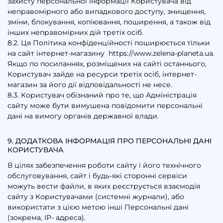
захисту персональної інформації Користувача від
неправомірного або випадкового доступу, знищення,
зміни, блокування, копіювання, поширення, а також від
інших неправомірних дій третіх осіб.
8.2. Ця Політика конфіденційності поширюється тільки
на сайт інтернет-магазину https://www.zelena-planeta.ua.
Якщо по посиланнях, розміщених на сайті останнього,
Користувач зайде на ресурси третіх осіб, інтернет-
магазин за його дії відповідальності не несе.
8.3. Користувач обізнаний про те, що Адміністрація
сайту може бути вимушена повідомити персональні
дані на вимогу органів державної влади.
9. ДОДАТКОВА ІНФОРМАЦІЯ ПРО ПЕРСОНАЛЬНІ ДАНІ
КОРИСТУВАЧА
В цілях забезпечення роботи сайту і його технічного
обслуговування, сайт і будь-які сторонні сервіси
можуть вести файли, в яких реєструється взаємодія
сайту з Користувачами (системні журнали), або
використати з цією метою інші Персональні дані
(зокрема, IP- адреса).