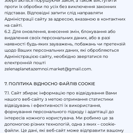
зберігаються порушуючи закон, а також виступити
проти їх обробки по усіх без виключення законних
підставах. Відповідні запити слід направляти
Адміністрації сайту за адресою, вказаною в контактних
на сайті.
6.2. Для оновлення, внесення змін, блокування або
видалення своїх персональних даних, або в разі
наявності будь-яких зауважень, побажань чи претензій
щодо Ваших персональних даних, які обробляються
Адміністрацією сайту, необхідно звертатися по
електронній пошті
zelenaplanetazemnoi.market@gmail.com
.
7. ПОЛІТИКА ВІДНОСНО ФАЙЛІВ COOKIE
7.1. Сайт збирає інформацію про відвідування Вами
нашого веб-сайту з метою отримання статистики
відвідувань і ефективності їх використання,
формування персонального підходу і адаптації до
інтересів кожного користувача. Ми робимо це за
допомогою різних технологій, одна з яких – cookie-
файли. Це дані, які веб-сайт може відправити вашому