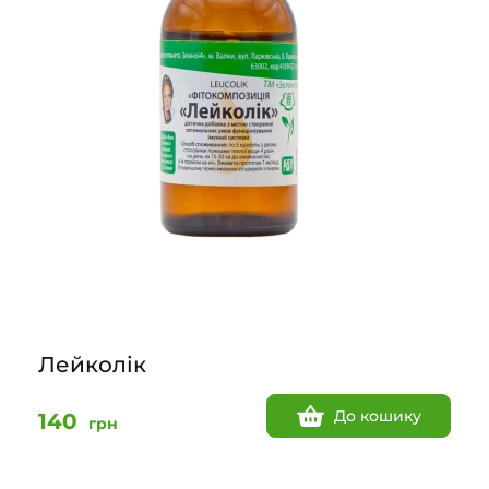
Лейколік
До кошику
140
грн