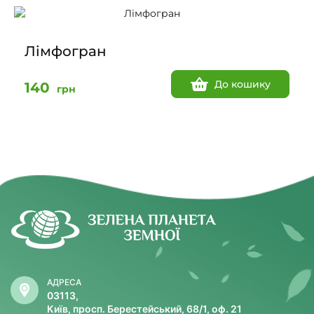
Лімфогран
До кошику
140
грн
АДРЕСА
03113,
Київ, просп. Берестейський, 68/1, оф. 21