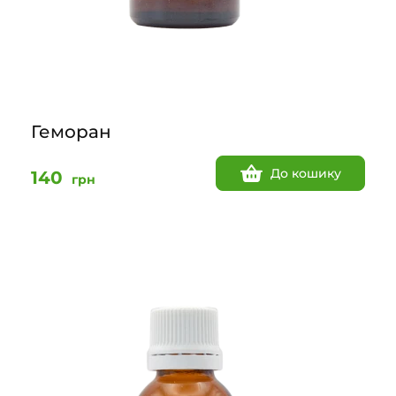
Геморан
До кошику
140
грн