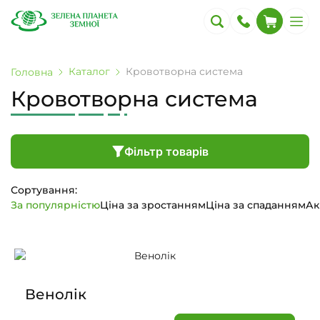
Каталог
Кровотворна система
Головна
Кровотворна система
Фільтр товарів
Сортування:
За популярністю
Ціна за зростанням
Ціна за спаданням
Ак
Венолік