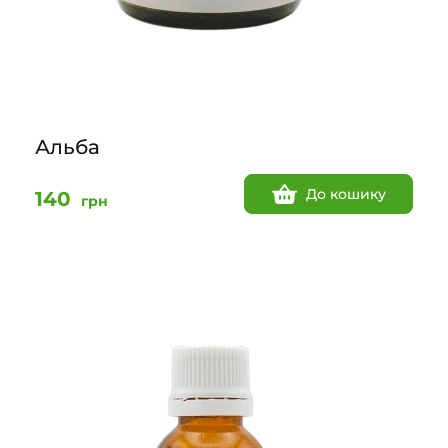
Альба
До кошику
140
грн