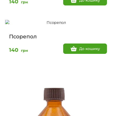
До кошику
140
грн
Псорепол
До кошику
140
грн