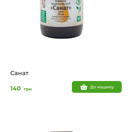
Санат
До кошику
140
грн