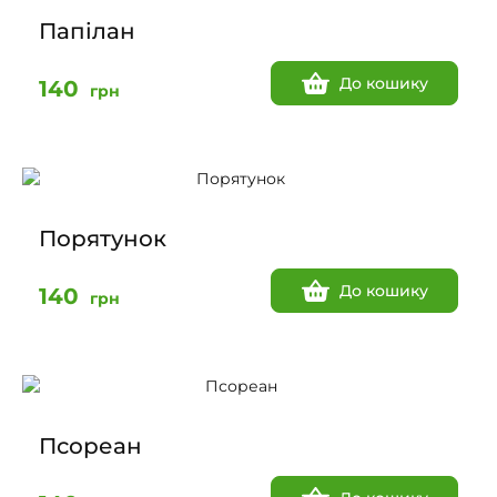
Папілан
До кошику
140
грн
Порятунок
До кошику
140
грн
Псореан