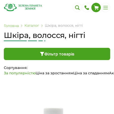
Каталог
Шкіра, волосся, нігті
Головна
Шкіра, волосся, нігті
Фільтр товарів
Сортування:
За популярністю
Ціна за зростанням
Ціна за спаданням
Ак