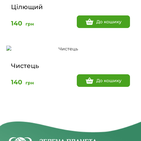
Цілющий
До кошику
140
грн
Чистець
До кошику
140
грн