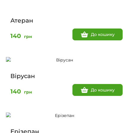
Атеран
До кошику
140
грн
Вірусан
До кошику
140
грн
Ерізепан