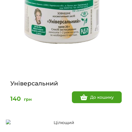
Універсальний
До кошику
140
грн