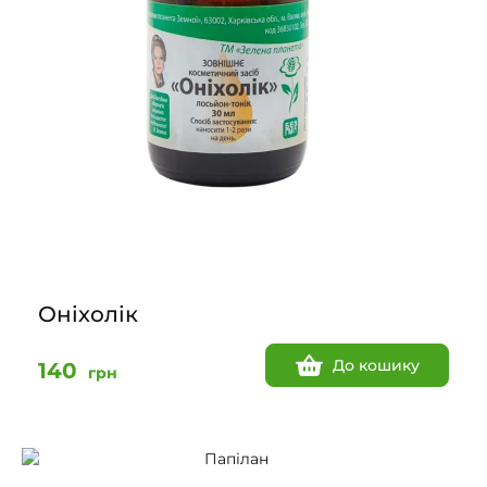
Оніхолік
До кошику
140
грн