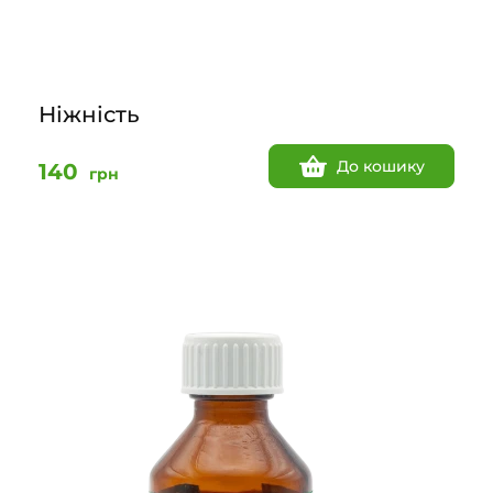
Ніжність
До кошику
140
грн