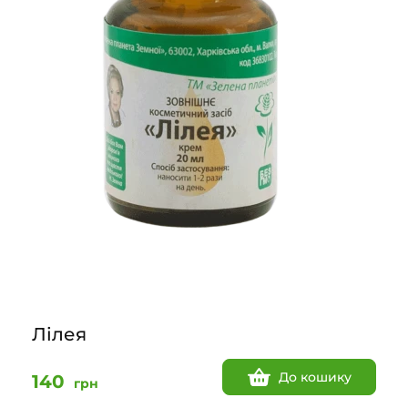
Лілея
До кошику
140
грн