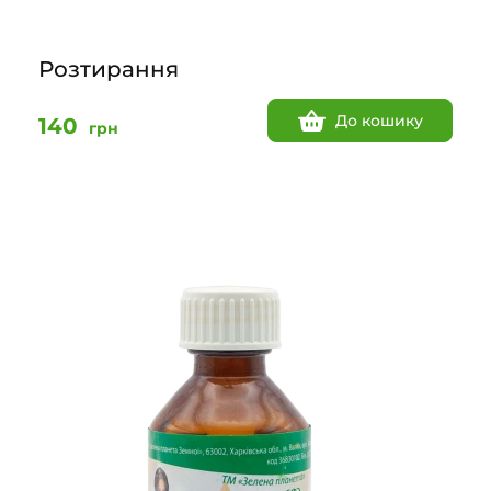
Розтирання
До кошику
140
грн