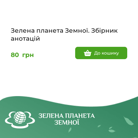
Зелена планета Земної. Збірник
анотацій
До кошику
80
грн