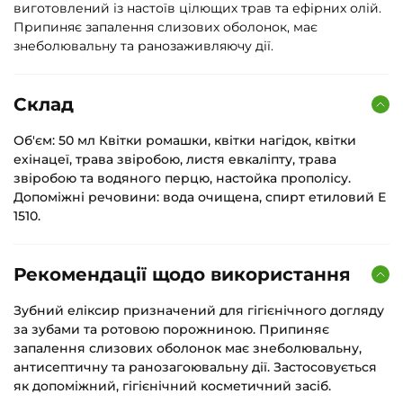
виготовлений із настоїв цілющих трав та ефірних олій.
Припиняє запалення слизових оболонок, має
знеболювальну та ранозаживляючу дії.
Склад
Об'єм: 50 мл Квітки ромашки, квітки нагідок, квітки
ехінацеї, трава звіробою, листя евкаліпту, трава
звіробою та водяного перцю, настойка прополісу.
Допоміжні речовини: вода очищена, спирт етиловий Е
1510.
Рекомендації щодо використання
Зубний еліксир призначений для гігієнічного догляду
за зубами та ротовою порожниною. Припиняє
запалення слизових оболонок має знеболювальну,
антисептичну та ранозагоювальну дії. Застосовується
як допоміжний, гігієнічний косметичний засіб.