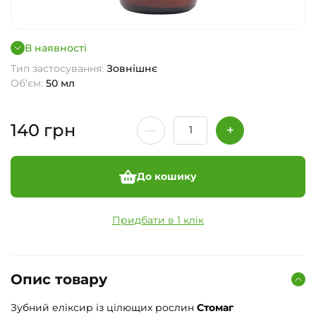
В наявності
Тип застосування:
Зовнішнє
Об'єм:
50 мл
140
грн
До кошику
Придбати в 1 клік
Опис товару
Зубний еліксир із цілющих рослин
Стомаг