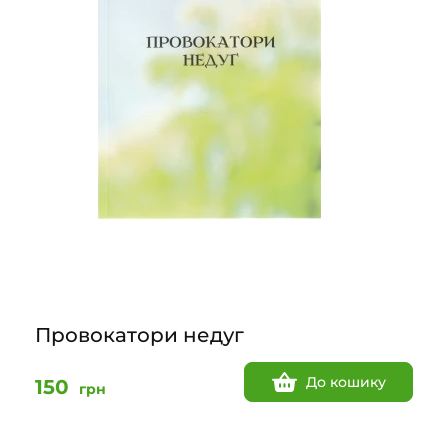
Провокатори недуг
До кошику
150
грн