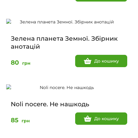
Зелена планета Земної. Збірник
анотацій
До кошику
80
грн
Noli nocere. Не нашкодь
До кошику
85
грн