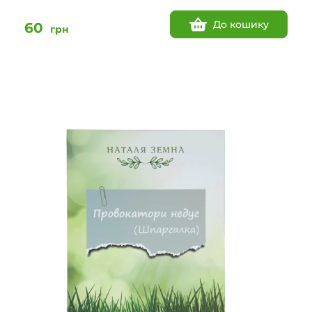
До кошику
60
грн