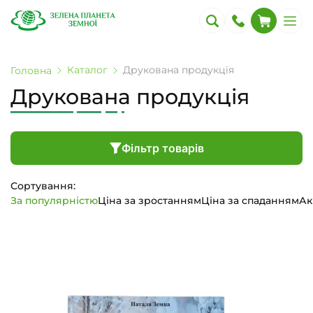
Каталог
Друкована продукція
Головна
Друкована продукція
Фільтр товарів
Сортування:
За популярністю
Ціна за зростанням
Ціна за спаданням
Ак