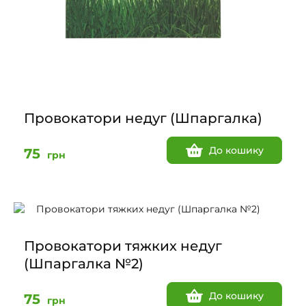
Провокатори недуг (Шпаргалка)
До кошику
75
грн
Провокатори тяжких недуг
(Шпаргалка №2)
До кошику
75
грн