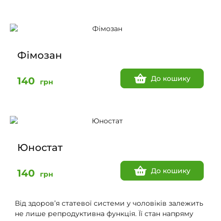
Фімозан
До кошику
140
грн
Юностат
До кошику
140
грн
Від здоров’я статевої системи у чоловіків залежить
не лише репродуктивна функція. Її стан напряму