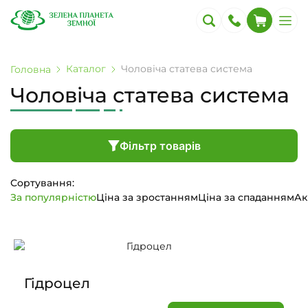
Каталог
Чоловіча статева система
Головна
Чоловіча статева система
Фільтр товарів
Сортування:
За популярністю
Ціна за зростанням
Ціна за спаданням
Ак
Гідроцел