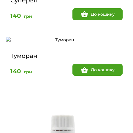
Супервіт
До кошику
140
грн
Туморан
До кошику
140
грн