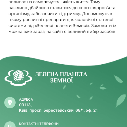
впливає на самопочуття і якість життя. Тому
важливо дбайливо ставитися до свого здоров’я та
організму, забезпечити підтримку. Допоможуть в
цьому рослинні препарати для чоловічої статевої
системи від «Зеленої планети Земної». Замовити їх
можна вже зараз, на сайті є великий вибір засобів
в різних формах випуску.
Роль чоловічої статевої системи
Вона забезпечує виконання відразу кількох функцій,
важливих для організму. Так, саме статева система
у чоловіків відповідає за вироблення гормонів та
статевих клітин, тісно взаємодіє з ендокринною та
сечовивідною системами. Будь-який збій в її роботі
тягне за собою зміни в репродуктивному здоров’ї
та впливає на стан організму в цілому, порушує
АДРЕСА
цілий ряд функцій, впливає на зовнішній вигляд і
03113,
навіть настрій.
Київ, просп. Берестейський, 68/1, оф. 21
Загалом, чоловіча статева система відповідає за
кілька важливих процесів в організмі:
КОНТАКТНІ ТЕЛЕФОНИ