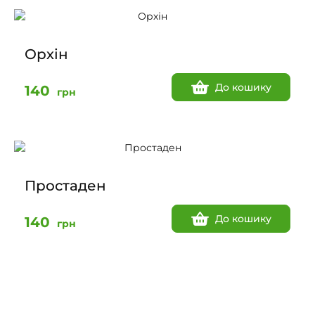
Орхін
До кошику
140
грн
Простаден
До кошику
140
грн