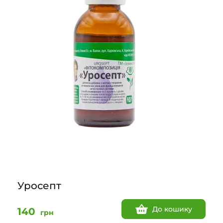
Уросепт
До кошику
140
грн