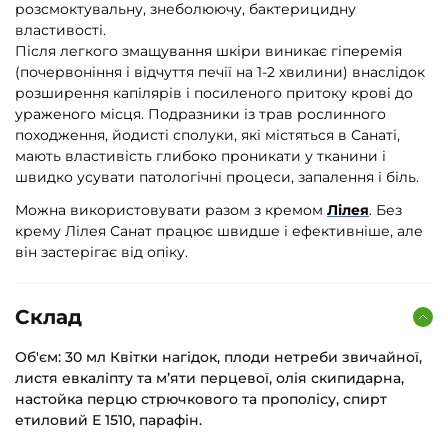
розсмоктувальну, знеболюючу, бактерицидну
властивості.
Після легкого змащування шкіри виникає гіперемія
(почервоніння і відчуття печії на 1-2 хвилини) внаслідок
розширення капілярів і посиленого притоку крові до
ураженого місця. Подразники із трав рослинного
походження, йодисті сполуки, які містяться в Санаті,
мають властивість глибоко проникати у тканини і
швидко усувати патологічні процеси, запалення і біль.
Можна використовувати разом з кремом
Лілея
. Без
крему Лілея Санат працює швидше і ефективніше, але
він застерігає від опіку.
Склад
Об'єм: 30 мл Квітки нагідок, плоди нетреби звичайної,
листя евкаліпту та м’яти перцевої, олія скипидарна,
настойка перцю стрючкового та прополісу, спирт
етиловий Е 1510, парафін.