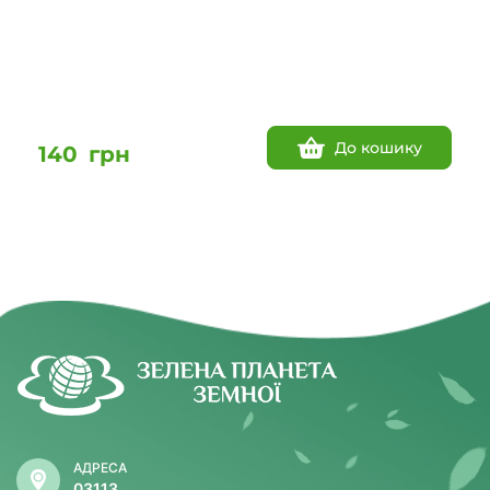
До кошику
140
грн
АДРЕСА
03113,