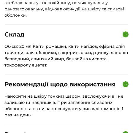
знеболювальну, заспокійливу, пом’якшувальну,
ранозагоювальну, відновлюючу дії на шкіру та слизові
оболонки.
Склад
Об'єм: 20 мл Квіти ромашки, квіти нагідок, ефірна олія
троянди, олія обліпихи, гліцерин, оксид цинку, ланолін
безводний, свинячий жир, бензойна кислота,
токоферолу ацетат.
Рекомендації щодо використання
Наносити на шкіру тонким шаром, зволожуючи її і не
залишаючи надлишків. При запаленні слизових
оболонок та піхви застосовувати у вигляді тампонів 1
раз на день.