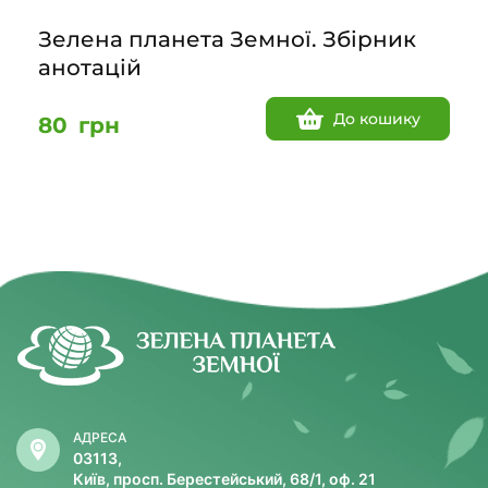
Зелена планета Земної. Збірник
анотацій
До кошику
80
грн
АДРЕСА
03113,
Київ, просп. Берестейський, 68/1, оф. 21