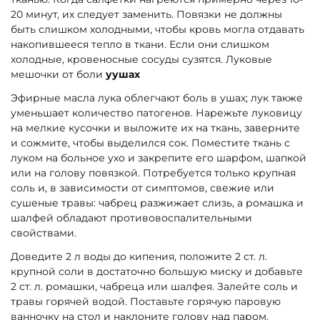
20 минут, их следует заменить. Повязки не должны
быть слишком холодными, чтобы кровь могла отдавать
накопившееся тепло в ткани. Если они слишком
холодные, кровеносные сосуды сузятся. Луковые
мешочки от боли
уушах
Эфирные масла лука облегчают боль в ушах; лук также
уменьшает количество патогенов. Нарежьте луковицу
на мелкие кусочки и выложите их на ткань, заверните
и сожмите, чтобы выделился сок. Поместите ткань с
луком на больное ухо и закрепите его шарфом, шапкой
или на голову повязкой. Потребуется только крупная
соль и, в зависимости от симптомов, свежие или
сушеные травы: чабрец разжижает слизь, а ромашка и
шалфей обладают противовоспалительными
свойствами.
Доведите 2 л воды до кипения, положите 2 ст. л.
крупной соли в достаточно большую миску и добавьте
2 ст. л. ромашки, чабреца или шалфея. Залейте соль и
травы горячей водой. Поставьте горячую паровую
ванночку на стол и наклоните голову над паром.