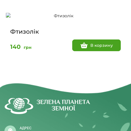
Фтизолік
В корзину
140
грн
АДРЕС