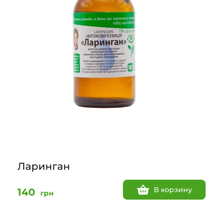
Ларинган
В корзину
140
грн