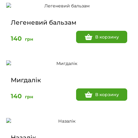
Легеневий бальзам
В корзину
140
грн
Мигдалік
В корзину
140
грн
Назалік