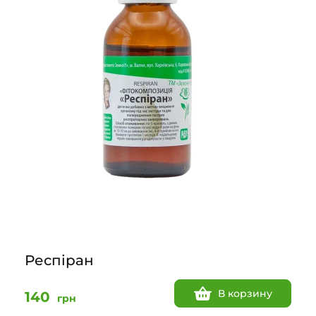
Респіран
В корзину
140
грн