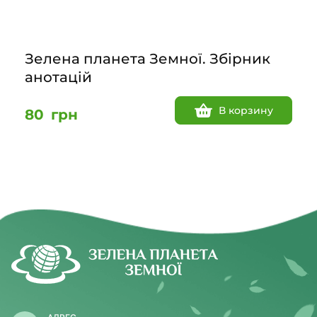
Зелена планета Земної. Збірник
анотацій
В корзину
80
грн