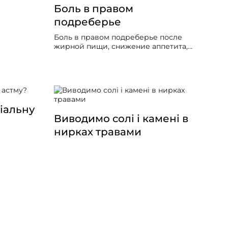
Боль в правом
подреберье
Боль в правом подреберье после
жирной пищи, снижение аппетита,
вздутие живота — действительно
часто связаны с желчным пузырём
или желчеотделением, даже если
результаты стандартного УЗИ и
анализов пока «чистые».
іальну
Виводимо солі і камені в
нирках травами