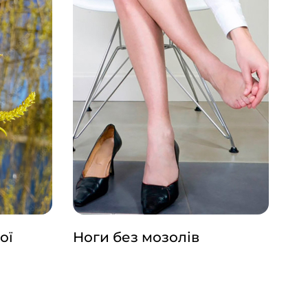
ої
Ноги без мозолів