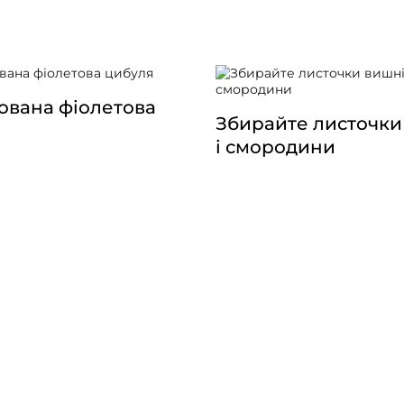
вана фіолетова
Збирайте листочки
і смородини