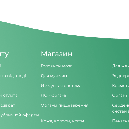
нту
Магазин
і
Головной мозг
Для же
 та відповіді
Для мужчин
Эндокр
Иммунная система
Космет
и оплата
ЛОР-органы
Органы
возврат
Органы пищеварения
Сердеч
систем
публичной оферты
Кожа, волосы, ногти
Печатн