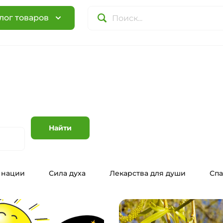
лог товаров
Найти
 нации
Сила духа
Лекарства для души
Спа