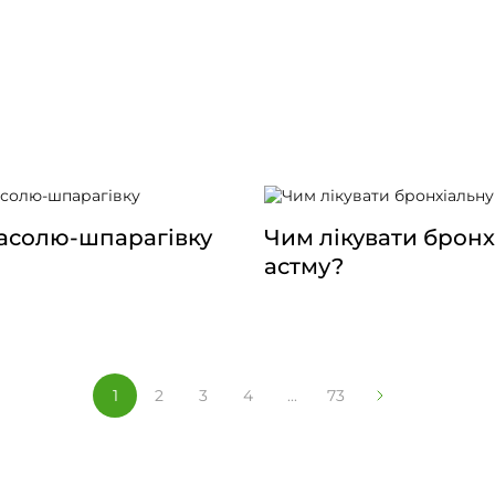
асолю-шпарагівку
Чим лікувати бронх
астму?
1
2
3
4
...
73