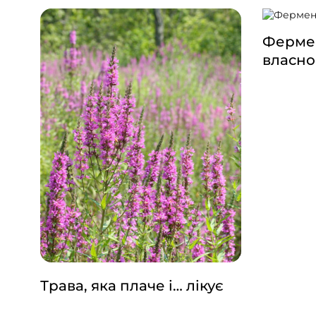
Фермен
власно
Трава, яка плаче і… лікує