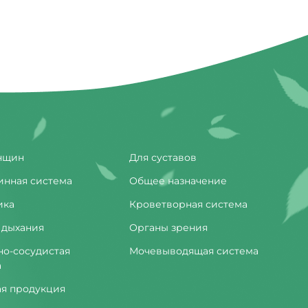
нщин
Для суставов
инная система
Общее назначение
ика
Кроветворная система
 дыхания
Органы зрения
но-сосудистая
Мочевыводящая система
а
ая продукция