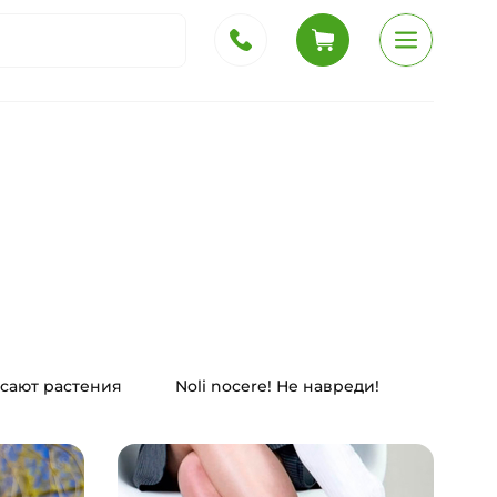
сают растения
Noli nocere! Не навреди!
Природ