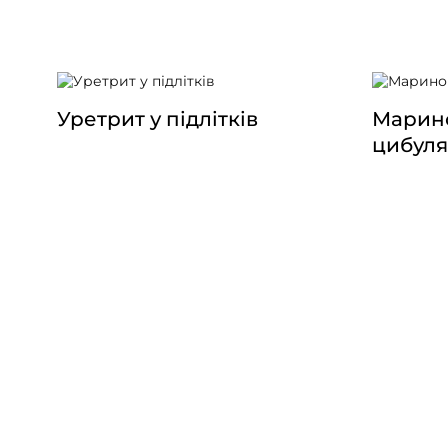
Уретрит у підлітків
Марино
цибуля