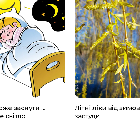
же заснути …
Літні ліки від зимов
е світло
застуди