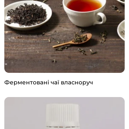
Ферментовані чаї власноруч