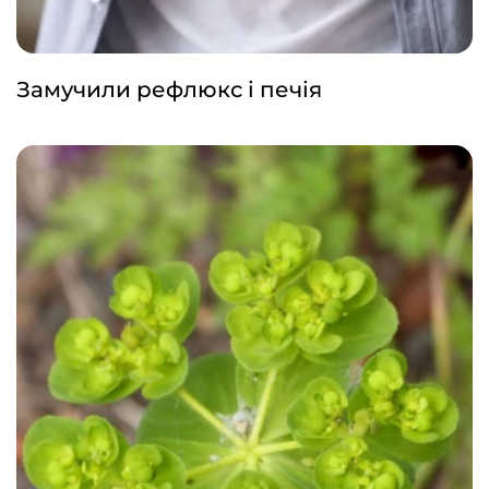
Замучили рефлюкс і печія