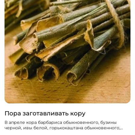
Пора заготавливать кору
В апреле кора барбариса обыкновенного, бузины
черной, ивы белой, горькокаштана обыкновенного,
дуба, калины, крушины ломкой обладает наибольшими