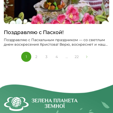
Поздравляю с Пасхой!
Поздравляю с Пасхальным праздником — со светлым
днем ​​воскресения Христова! Верю, воскреснет и наша
Украина: в мире, в согласии, любви, в благодати
Божией.
1
2
3
4
...
22