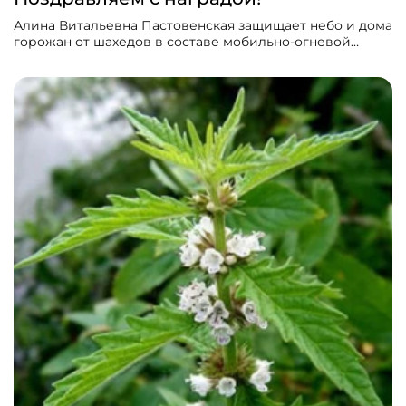
Алина Витальевна Пастовенская защищает небо и дома
горожан от шахедов в составе мобильно-огневой
группы ДФТГ. Ее работа была отмечена наградой –
Крестом «Честь и слава».