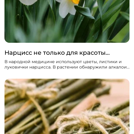
Нарцисс не только для красоты…
В народной медицине используют цветы, листики и
луковички нарцисса. В растении обнаружили алкалоид
ликорин, которым в официальной медицине лечат
воспаление легких и бронхов. Нарцисс помощный от
боли в груди, сильного кашля, хорошо выводит
мокроту.