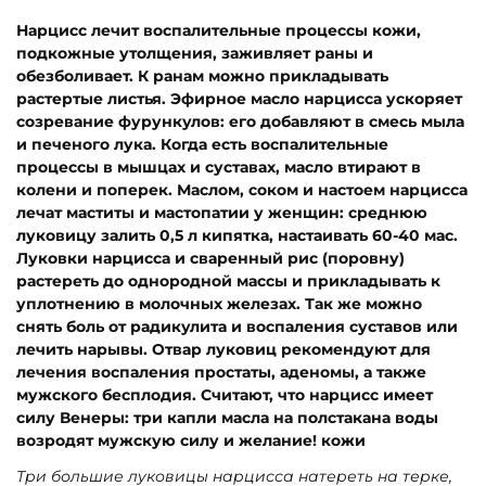
Нарцисс лечит воспалительные процессы кожи,
подкожные утолщения, заживляет раны и
обезболивает. К ранам можно прикладывать
растертые листья. Эфирное масло нарцисса ускоряет
созревание фурункулов: его добавляют в смесь мыла
и печеного лука. Когда есть воспалительные
процессы в мышцах и суставах, масло втирают в
колени и поперек. Маслом, соком и настоем нарцисса
лечат маститы и мастопатии у женщин: среднюю
луковицу залить 0,5 л кипятка, настаивать 60-40 мас.
Луковки нарцисса и сваренный рис (поровну)
растереть до однородной массы и прикладывать к
уплотнению в молочных железах. Так же можно
снять боль от радикулита и воспаления суставов или
лечить нарывы. Отвар луковиц рекомендуют для
лечения воспаления простаты, аденомы, а также
мужского бесплодия. Считают, что нарцисс имеет
силу Венеры: три капли масла на полстакана воды
возродят мужскую силу и желание! кожи
Три большие луковицы нарцисса натереть на терке,