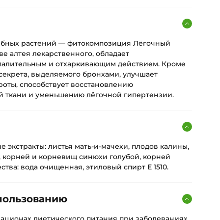
лебных растений — фитокомпозиция Лёгочный
ве алтея лекарственного, обладает
палительным и отхаркивающим действием. Кроме
 секрета, выделяемого бронхами, улучшает
роты, способствует восстановлению
й ткани и уменьшению лёгочной гипертензии.
е экстракты: листья мать-и-мачехи, плодов калины,
, корней и корневищ синюхи голубой, корней
тва: вода очищенная, этиловый спирт Е 1510.
пользованию
рационах диетического питания при заболеваниях