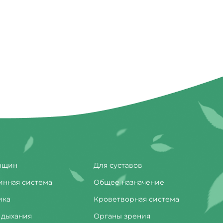
нщин
Для суставов
инная система
Общее назначение
ика
Кроветворная система
 дыхания
Органы зрения