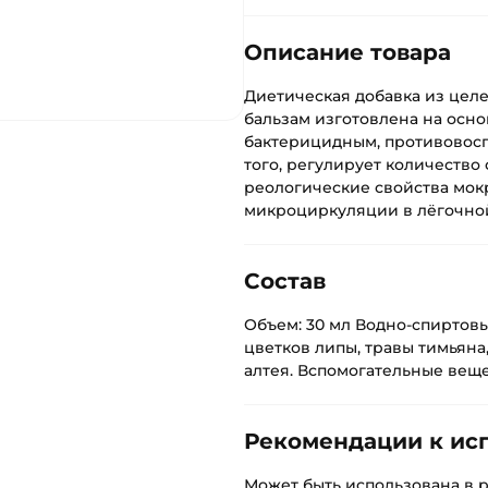
Описание товара
Диетическая добавка из це
бальзам изготовлена на осно
бактерицидным, противовос
того, регулирует количество
реологические свойства мок
микроциркуляции в лёгочно
Состав
Объем: 30 мл Водно-спиртовы
цветков липы, травы тимьяна
алтея. Вспомогательные вещес
Рекомендации к ис
Может быть использована в 