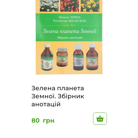
Зелена планета
Земної. Збірник
анотацій
В корзину
80
грн