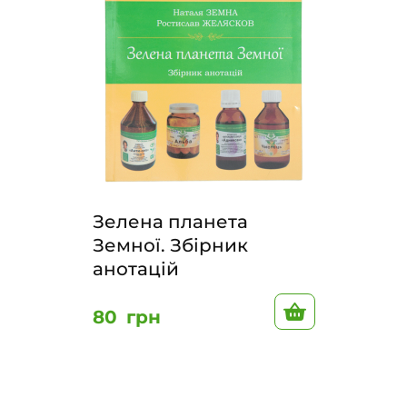
Зелена планета
Земної. Збірник
анотацій
В корзину
80
грн