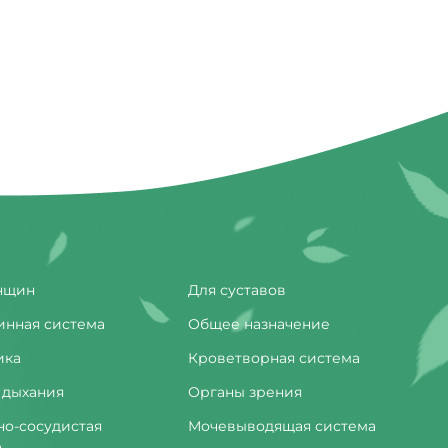
нщин
Для суставов
инная система
Общее назначение
ика
Кроветворная система
 дыхания
Органы зрения
но-сосудистая
Мочевыводящая система
а