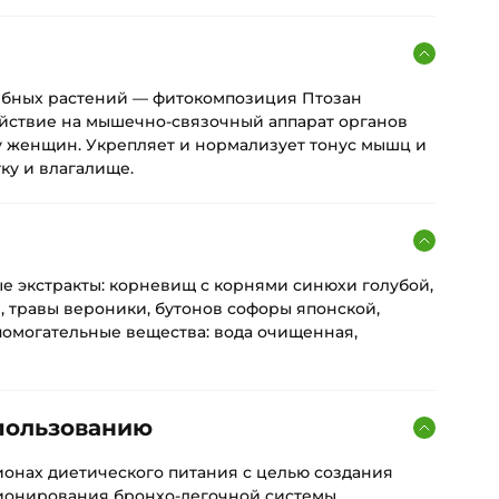
ебных растений — фитокомпозиция Птозан
йствие на мышечно-связочный аппарат органов
 у женщин. Укрепляет и нормализует тонус мышц и
ку и влагалище.
е экстракты: корневищ с корнями синюхи голубой,
, травы вероники, бутонов софоры японской,
помогательные вещества: вода очищенная,
пользованию
ионах диетического питания с целью создания
ионирования бронхо-легочной системы.