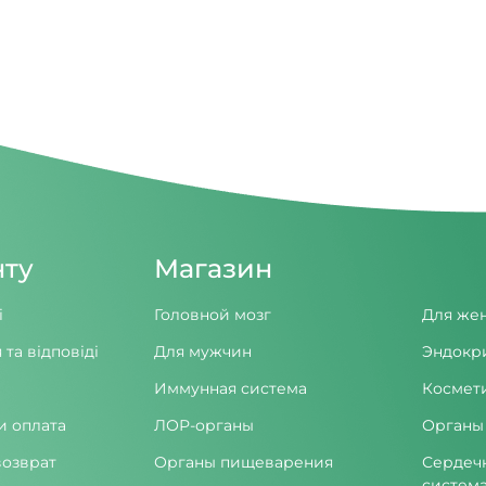
нту
Магазин
і
Головной мозг
Для же
 та відповіді
Для мужчин
Эндокр
Иммунная система
Космет
и оплата
ЛОР-органы
Органы
возврат
Органы пищеварения
Сердеч
систем