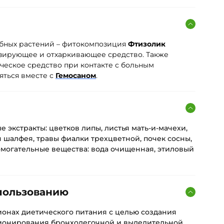
ебных растений – фитокомпозиция
Фтизолик
изирующее и отхаркивающее средство. Также
ческое средство при контакте с больным
яться вместе с
Гемосаном
.
 экстракты: цветков липы, листья мать-и-мачехи,
я шалфея, травы фиалки трехцветной, почек сосны,
омогательные вещества: вода очищенная, этиловый
пользованию
ионах диетического питания с целью создания
ионирования бронхолегочной и выделительной