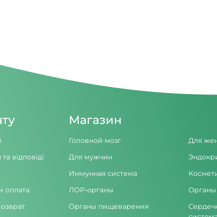
нту
Магазин
і
Головной мозг
Для же
 та відповіді
Для мужчин
Эндокр
Иммунная система
Космет
и оплата
ЛОР-органы
Органы
возврат
Органы пищеварения
Сердеч
систем