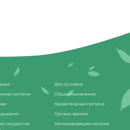
нщин
Для суставов
инная система
Общее назначение
ика
Кроветворная система
 дыхания
Органы зрения
но-сосудистая
Мочевыводящая система
а