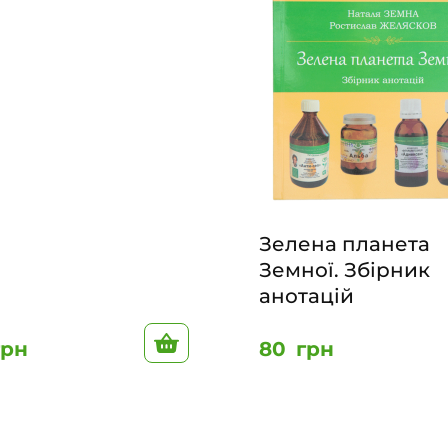
Зелена планета
Земної. Збірник
анотацій
В корзину
грн
80
грн