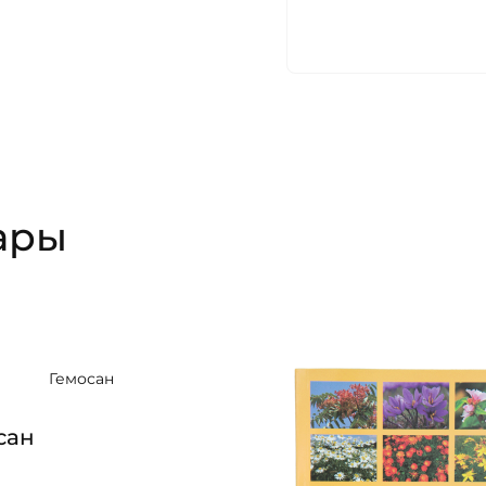
ары
сан