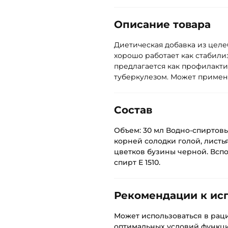
Описание товара
Диетическая добавка из цел
хорошо работает как стабил
предлагается как профилакти
туберкулезом. Может примен
Состав
Объем: 30 мл Водно-спиртовые
корней солодки голой, листь
цветков бузины черной. Всп
спирт Е 1510.
Рекомендации к ис
Может использоваться в рац
оптимальных условий функц