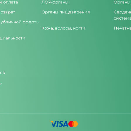
и оплата
ЛОР-органы
Органы
возврат
Органы пищеварения
Сердеч
систем
публичной оферты
Кожа, волосы, ногти
Печатн
циальности
ok
e