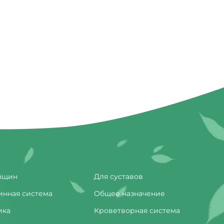
нщин
Для суставов
инная система
Общее назначение
ика
Кроветворная система