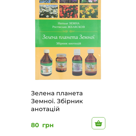
Зелена планета
Земної. Збірник
анотацій
В корзину
80
грн