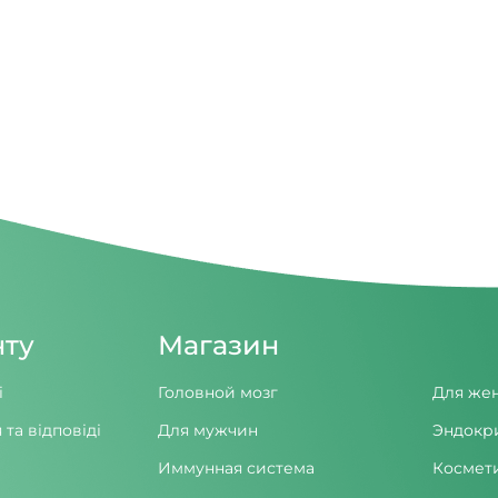
нту
Магазин
і
Головной мозг
Для же
 та відповіді
Для мужчин
Эндокр
Иммунная система
Космет