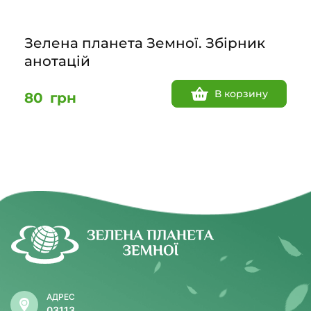
Зелена планета Земної. Збірник
анотацій
В корзину
80
грн
АДРЕС
03113,