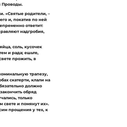
и Проводы.
и. «Святые родители, –
его и, покатив по ней
непременно ответит:
правляют надгробия,
йца, соль, кусочек
тем и рада; ешьте,
свете прожить, в
поминальную трапезу,
бах скатерти, клали на
обязательно должно
 закончить обряд
чались, только
м свете и помянут их».
сим прощения у тех, к