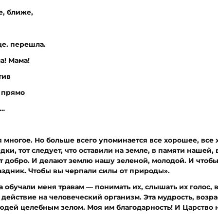
, ближе,
е. перешла.
а! Мама!
тив
 прямо
л…
 многое. Но больше всего упоминается все хорошее, все х
ки, тот следует, что оставили на земле, в памяти нашей, 
т добро. И делают землю нашу зеленой, молодой. И чтобы 
праздник. Чтобы вы черпали силы от природы».
 обучали меня травам — понимать их, слышать их голос, 
о действие на человеческий организм. Эта мудрость, возр
юдей целебным зелом. Моя им благодарность! И Царство 