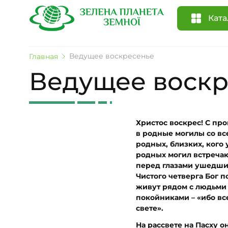
Ката
Ведущее воскресенье
Главная
Ведущее воскр
Христос воскрес! С про
в родные могилы со вс
родных, близких, кого 
родных могил встречаю
перед глазами ушедшие 
Чистого четверга Бог 
живут рядом с людьми 
покойниками – «ибо вс
свете».
На рассвете на Пасху 