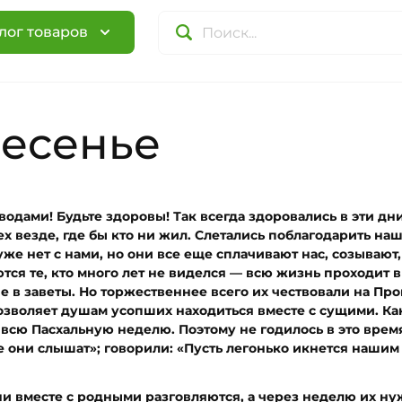
лог товаров
есенье
водами! Будьте здоровы! Так всегда здоровались в эти дн
ех везде, где бы кто ни жил. Слетались поблагодарить на
уже нет с нами, но они все еще сплачивают нас, созывают,
тся те, кто много лет не виделся — всю жизнь проходит в
в заветы. Но торжественнее всего их чествовали на Пров
позволяет душам усопших находиться вместе с сущими. К
всю Пасхальную неделю. Поэтому не годилось в это врем
е они слышат»; говорили: «Пусть легонько икнется нашим
они вместе с родными разговляются, а через неделю их ну