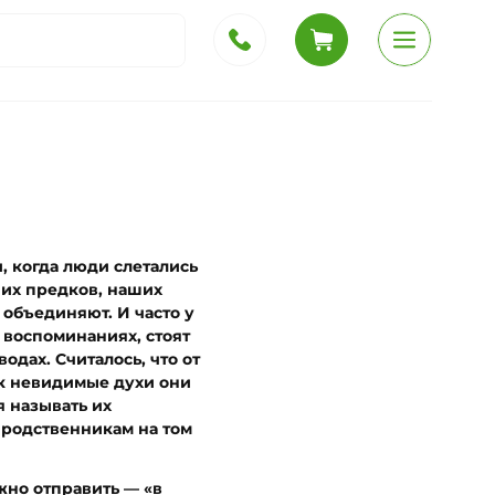
и, когда люди слетались
ших предков, наших
 объединяют. И часто у
 воспоминаниях, стоят
одах. Считалось, что от
ак невидимые духи они
я называть их
 родственникам на том
жно отправить — «в