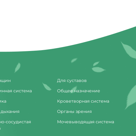
нщин
Для суставов
инная система
Общее назначение
ика
Кроветворная система
 дыхания
Органы зрения
но-сосудистая
Мочевыводящая система
а