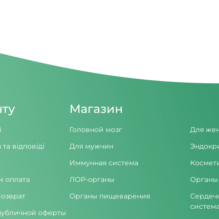
нту
Магазин
і
Головной мозг
Для же
 та відповіді
Для мужчин
Эндокр
Иммунная система
Космет
и оплата
ЛОР-органы
Органы
возврат
Органы пищеварения
Сердеч
систем
публичной оферты