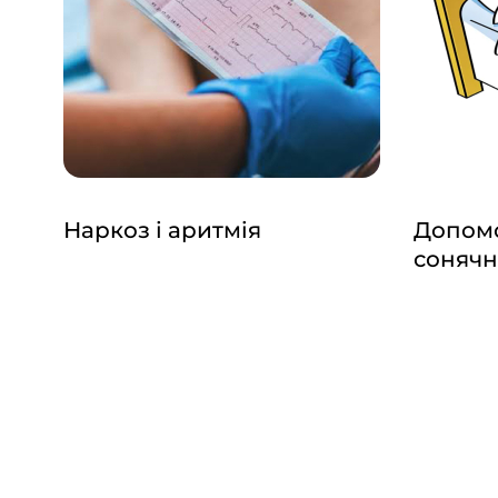
Наркоз і аритмія
Допомо
сонячн