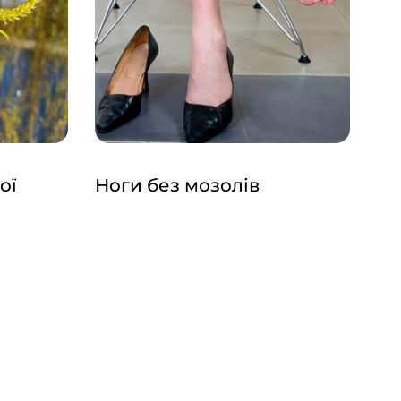
ої
Ноги без мозолів
Тр