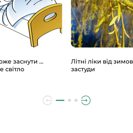
же заснути …
Літні ліки від зимов
е світло
застуди