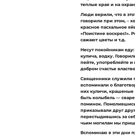
теплые края и на охра
Люди верили, что в эт
говорили при этом, – х
красное пасхальное яйц
«Поистине воскрес!». 
сажают цветы и т.д.
Несут покойникам еду:
кулича, водку. Говорил
пейте, употребляйте и 
добром счастье властв
Священники служили па
вспоминали о благотво
них куличи, крашеные 
быть колыбель — сваре
поминок. Помолившись 
приказывали друг другу
перестыдившись за себ
чьим могилам мы приш
Вспоминаю в эти дни п