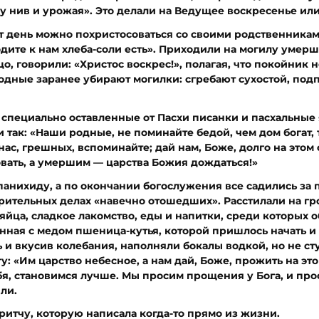
ну нив и урожая». Это делали на Ведущее воскресенье ил
от день можно похристосоваться со своими родственникам
одите к нам хлеба-соли есть». Приходили на могилу умерш
о, говорили: «Христос воскрес!», полагая, что покойник 
Родные заранее убирают могилки: сгребают сухостой, под
 специально оставленные от Пасхи писанки и пасхальные я
и так: «Наши родные, не поминайте бедой, чем дом богат, 
нас, грешных, вспоминайте; дай нам, Боже, долго на этом 
овать, а умершим — царства Божия дождаться!»
нихиду, а по окончании богослужения все садились за 
рительных делах «навечно отошедших». Расстилали на гро
яйца, сладкое лакомство, еды и напитки, среди которых 
нная с медом пшеница-кутья, которой пришлось начать и
и вкусив колебания, наполняли бокалы водкой, но не сту
: «Им царство небесное, а нам дай, Боже, прожить на это
я, становимся лучше. Мы просим прощения у Бога, и про
ли.
ритчу, которую написала когда-то прямо из жизни.