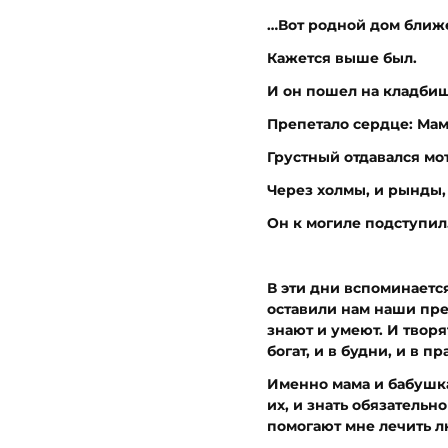
…Вот родной дом ближе
Кажется выше был.
И он пошел на кладбищ
Препетало сердце: Мам
Грустный отдавался мо
Через холмы, и рынды,
Он к могиле подступи
В эти дни вспоминается
оставили нам наши пред
знают и умеют. И творя
богат, и в будни, и в 
Именно мама и бабушка
их, и знать обязательн
помогают мне лечить л