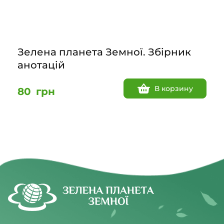
Зелена планета Земної. Збірник
анотацій
В корзину
80
грн