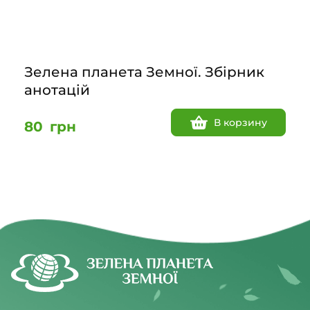
Зелена планета Земної. Збірник
анотацій
В корзину
80
грн