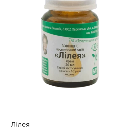
Лілея