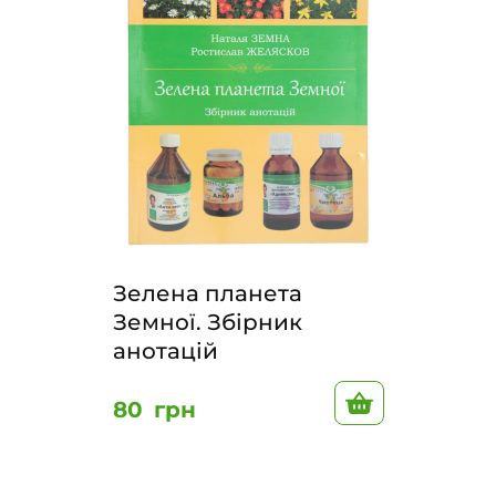
Зелена планета
Земної. Збірник
анотацій
В корзину
80
грн