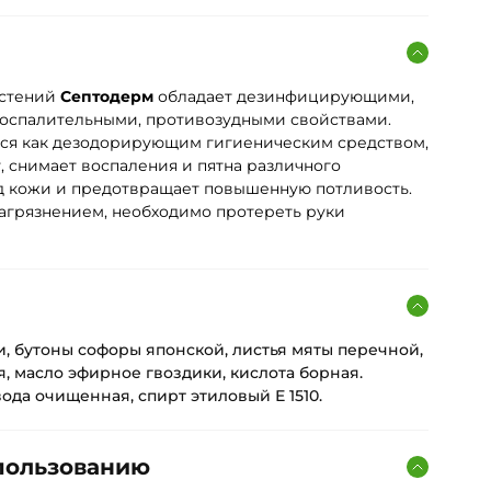
астений
Септодерм
обладает дезинфицирующими,
оспалительными, противозудными свойствами.
ся как дезодорирующим гигиеническим средством,
 снимает воспаления и пятна различного
д кожи и предотвращает повышенную потливость.
загрязнением, необходимо протереть руки
, бутоны софоры японской, листья мяты перечной,
я, масло эфирное гвоздики, кислота борная.
ода очищенная, спирт этиловый Е 1510.
пользованию