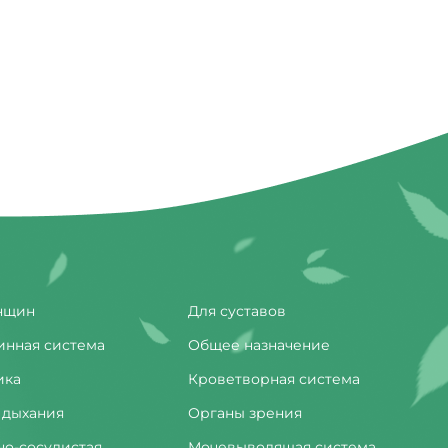
нщин
Для суставов
инная система
Общее назначение
ика
Кроветворная система
 дыхания
Органы зрения
но-сосудистая
Мочевыводящая система