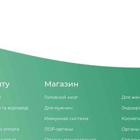
нту
Магазин
і
Головной мозг
Для же
 та відповіді
Для мужчин
Эндокр
Иммунная система
Космет
и оплата
ЛОР-органы
Органы
возврат
Органы пищеварения
Сердеч