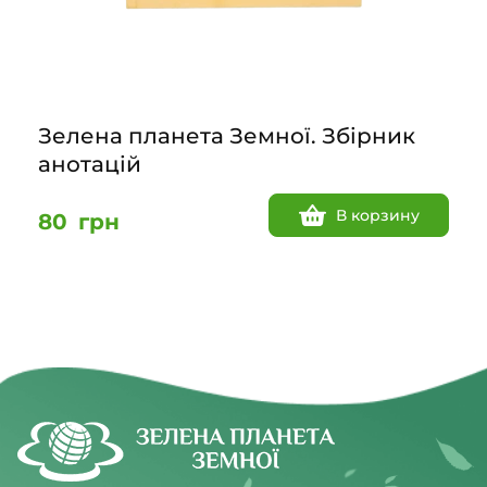
Зелена планета Земної. Збірник
анотацій
В корзину
80
грн