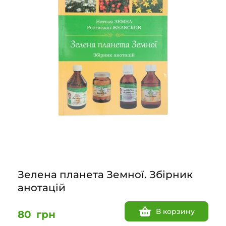
Зелена планета Земної. Збірник
анотацій
В корзину
80
грн