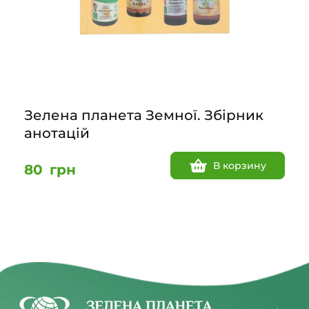
Зелена планета Земної. Збірник
анотацій
В корзину
80
грн