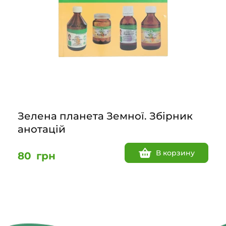
Зелена планета Земної. Збірник
анотацій
В корзину
80
грн