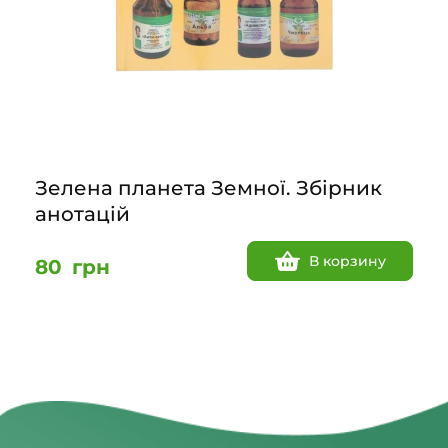
Зелена планета Земної. Збірник
анотацій
В корзину
80
грн