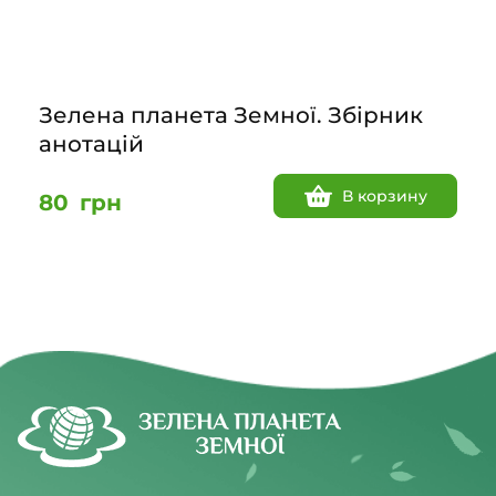
Зелена планета Земної. Збірник
анотацій
В корзину
80
грн