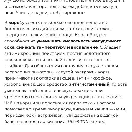
Лучше их обжаривать или готовить. Или же высушить
и размолоть в порошок, а затем добавлять в муку и
печь блины, оладьи, хлеб, пирожные.
В
коре
бука есть несколько десятков веществ с
биологическим действием: катехин, эпикатехин,
кверцетин, таксифолин, проци. Кора обладает
способностью
уменьшать кислотность желудочного
сока
,
снижать температуру и воспаление
. Обладает
антимикробным действием против золотистого
стафилококка и кишечной палочки, патогенных
грибков. Для облегчения состояния в случае кашля,
воспаления дыхательных путей экстракты коры
принимают как отхаркивающее, антимикробное,
жаропонижающее средство.
антигистаминный
, то есть
уменьшающий аллергическую реакцию или
чрезмерную воспалительную реакцию на инфекцию.
Чай из коры или полоскания горла таким настоем
помогает во время лихорадки, ангины и кашля. 45 мин.,
периодически встряхивая, или держать на водяной
бане, не доводя до кипения (
t85–90°C) 45 мин.