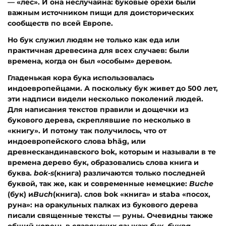
—
«лес». И она неслучайна: буковые орехи были
важным источником пищи для доисторических
сообществ по всей Европе.
Но бук служил людям не только как еда или
практичная древесина для всех случаев: были
времена, когда он был «особым» деревом.
Гладенькая кора бука использовалась
индоевропейцами. А поскольку бук живет до 500 лет,
эти надписи видели несколько поколений людей.
Для написания текстов правили и дощечки из
букового дерева, скреплявшие по несколько в
«книгу». И потому так получилось, что от
индоевропейского слова bhāg, или
древнескандинавского bok, которым и называли в те
времена дерево бук, образовались слова книга и
буква.
bok-s
(книга) различаются только последней
буквой, так же, как и современные немецкие:
Buche
(бук) и
Buch
(книга). слов bok «книга» и staba «посох,
руна»: на оракульных палках из букового дерева
писали священные тексты — руны. Очевидны также
общий корень в славянских языках:
бук
,
буква,