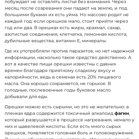
побуждает не оставлять листья без внимания. Через
месяц после созревания они падают на землю, и под
большими буками их есть уйма. Но массово родит не
каждый год: если орешков мало, стоит прийти через
год или два. В орешках есть жиры, крахмал, сахар,
азотистые соединения, клетчатка, лимонная кислота,
дубильные вещества, витамин Е, минералы.
Где их употребляли против паразитов, но нет надежной
информации, насколько такое средство действенно. А
вот в качестве пищи орешки известны с давних
времен благодаря приятному сладкому вкусу и
калорийности, ведь в семенах есть 20% пищевого
масла. Она хорошо сохраняется, не горькое. В
голодные, послевоенные годы буковое масло
добывали для еды.
Орешки можно есть сырыми, но это не желательно: в
пленках ядра содержится токсичный алкалоид
фагин
,
который разрушается в процессе нагревания, немало у
них и щавелевой кислоты. Если есть много сырых
орешков, появляется головная боль и головокружение.