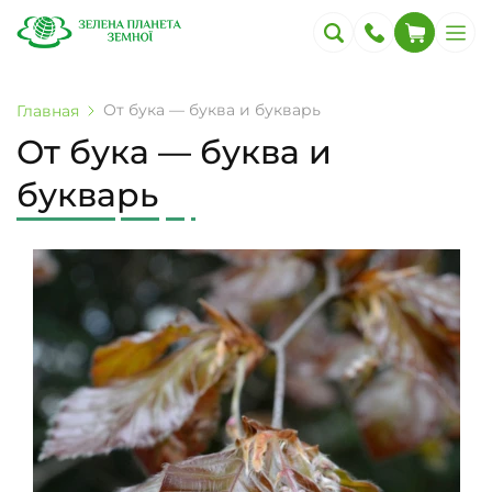
От бука — буква и букварь
Главная
От бука — буква и
букварь