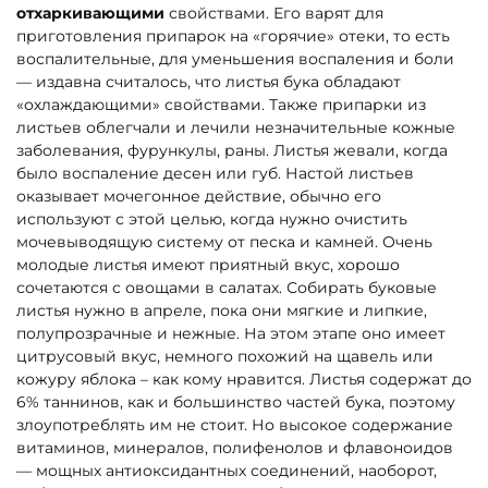
отхаркивающими
свойствами. Его варят для
приготовления припарок на «горячие» отеки, то есть
воспалительные, для уменьшения воспаления и боли
— издавна считалось, что листья бука обладают
«охлаждающими» свойствами. Также припарки из
листьев облегчали и лечили незначительные кожные
заболевания, фурункулы, раны. Листья жевали, когда
было воспаление десен или губ. Настой листьев
оказывает мочегонное действие, обычно его
используют с этой целью, когда нужно очистить
мочевыводящую систему от песка и камней. Очень
молодые листья имеют приятный вкус, хорошо
сочетаются с овощами в салатах. Собирать буковые
листья нужно в апреле, пока они мягкие и липкие,
полупрозрачные и нежные. На этом этапе оно имеет
цитрусовый вкус, немного похожий на щавель или
кожуру яблока – как кому нравится. Листья содержат до
6% таннинов, как и большинство частей бука, поэтому
злоупотреблять им не стоит. Но высокое содержание
витаминов, минералов, полифенолов и флавоноидов
— мощных антиоксидантных соединений, наоборот,