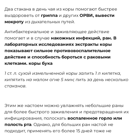
Два стакана в день чая из коры помогают быстрее
выздороветь от
гриппа
и других
ОРВИ, вывести
мокроту
из дыхательных путей.
Антибактериальное и заживляющее действие
помогает и в случае
накожных инфекций, ран. В
лабораторных исследованиях экстракты коры
показывают сильное противовоспалительное
действие и способность бороться с раковыми
клетками. коры бука
1 ст. л. сухой измельченной коры залить 1 л кипятка,
кипятить на малом огне 5 мин; пить за день несколько
стаканов.
Этим же настоем можно увлажнять небольшие раны
для более быстрого заживления и предотвращения их
инфицирования, полоскать
воспаленное горло или
полость рта
. Однако, для больших ран настой не
подходит, применять его более 15 дней тоже не