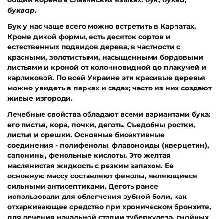
буквар
.
Бук у нас чаще всего можно встретить в Карпатах.
Кроме дикой формы, есть десяток сортов и
естественных подвидов дерева, в частности с
красными, золотистыми, насыщенными бордовыми
листьями и кроной от колонновидной до плакучей и
карликовой. По всей Украине эти красивые деревья
можно увидеть в парках и садах; часто из них создают
живые изгороди.
Лечебные свойства обладают всеми вариантами бука:
его листья, кора, почки, деготь. Съедобны ростки,
листья и орешки. Основные биоактивные
соединения - полифенолы, флавоноиды (кверцетин),
сапонины, фенольные кислоты. Это желтая
маслянистая жидкость с резким запахом. Ее
основную массу составляют фенолы, являющиеся
сильными антисептиками. Деготь ранее
использовали для облегчения зубной боли, как
отхаркивающее средство при хроническом бронхите,
для лечения начальной стадии туберкулеза, гнойных