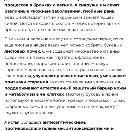
процессов в бронхах и легких. А снаружи им лечат
различные <кожные заболевания, гнойные раны
,
ведь он обладает антимикробной и заживляющей
силой. Деготь входит в состав многих ветеринарных
препаратов, в том числе им лечат копыта.
В зимнем и весеннем лесу или городском парке, пока
еще листьев на деревьях нет, можно собрать буковых
листовых почек
. Они содержат множество активных
соединений, таких как глутатион, флавоноиды,
полифенолы, гидроксипролин, танины. На вкус
горькие. Научно показано, что экстракты почек, так же,
как и листья,
улучшают увлажнение кожи
,
уменьшают
признаки старения
за счет стимуляции увлажнения,
поддерживают естественный защитный барьер кожи
и метаболизм в ее клетках
. Поэтому буковые почки
используют в косметологии, кремах и лосьонах. Почки,
собранные зимой и высушенные на веточках, могут
служить зубочистками.
Листья
обладают
антисептическими,
противовоспалительными, антиоксидантными и