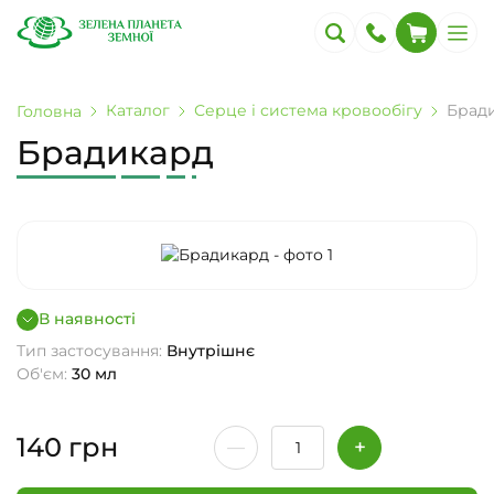
Каталог
Серце і система кровообігу
Брад
Головна
Брадикард
В наявності
Тип застосування:
Внутрішнє
Об'єм:
30 мл
140
грн