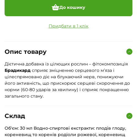
До кошику
Придбати в 1 клік
Опис товару
Дієтична добавка із цілющих рослин – фітокомпозиція
Брадикард
сприяє зміцненню серцевого м’яза і
цілеспрямовано діє на блукаючий нерв, понижуючи
його активність, що прискорює серцеві скорочення до
норми (60-80 ударів за хвилину) і сприяє покращенню
загального стану.
Склад
Об'єм: 30 мл Водно-спиртові екстракти: плодів глоду,
кореневищ то коренів родіоли рожевої, кореневищ