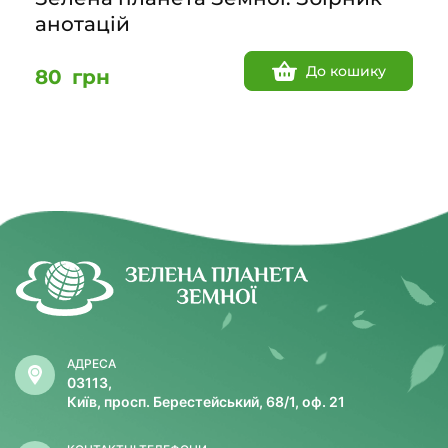
анотацій
До кошику
80
грн
АДРЕСА
03113,
Київ, просп. Берестейський, 68/1, оф. 21