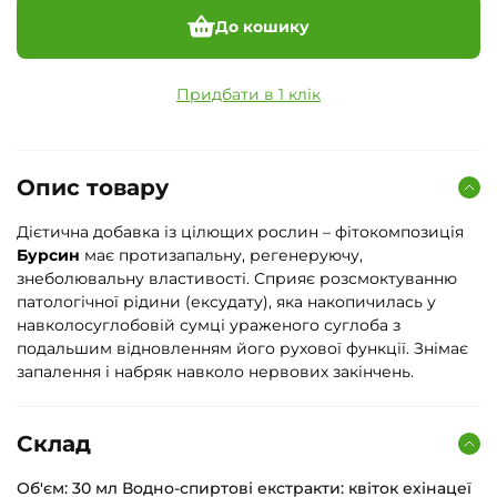
До кошику
Придбати в 1 клік
Опис товару
Дієтична добавка із цілющих рослин – фітокомпозиція
Бурсин
має протизапальну, регенеруючу,
знеболювальну властивості. Сприяє розсмоктуванню
патологічної рідини (ексудату), яка накопичилась у
навколосуглобовій сумці ураженого суглоба з
подальшим відновленням його рухової функції. Знімає
запалення і набряк навколо нервових закінчень.
Склад
Об'єм: 30 мл Водно-спиртові екстракти: квіток ехінацеї