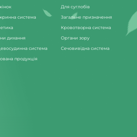
жінок
Для суглобів
кринна система
Загальне призначення
етика
Кровотворна система
ни дихання
Органи зору
евосудинна система
Сечовивідна система
ована продукція