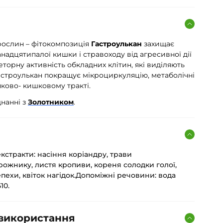
рослин – фітокомпозиція
Гастроулькан
захищає
надцятипалої кишки і стравоходу від агресивної дії
еторну активність обкладних клітин, які виділяють
Гастроулькан покращує мікроциркуляцію, метаболічні
ково- кишковому тракті.
днанні з
Золотником
.
екстракти: насіння коріандру, трави
рожнику, листя кропиви, кореня солодки голої,
пехи, квіток нагідок.Допоміжні речовини: вода
10.
 використання