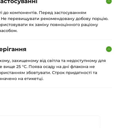
астосуванні
ті до компонентів. Перед застосуванням
. Не перевищувати рекомендовану добову порцію.
ористовувати як заміну повноцінного раціону
засобом.
ерігання
хому, захищеному від світла та недоступному для
е вище 25 °С. Поява осаду на дні флакона не
ористанням збовтувати. Строк придатності та
начено на етикетці.