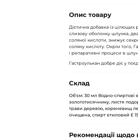
Опис товару
Дієтична добавка із цілющих 
слизову оболонку шлунка, два
соляної кислоти, знижує секр
соляну кислоту. Окрім того, 
і репаративні процеси в шлун
Гастроулькан добре діє у поє
Склад
Об'єм: 30 мл Водно-спиртові 
золототисячнику, листя подо
трави деревію, кореневищ ле
очищена, спирт етиловий Е 15
Рекомендації щодо