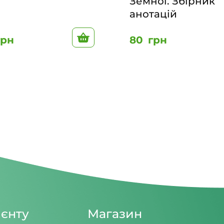
Земної. Збірник
анотацій
До кошику
грн
80
грн
ієнту
Магазин