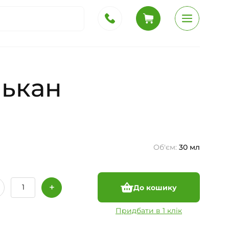
лькан
Об'єм:
30 мл
До кошику
Придбати в 1 клік