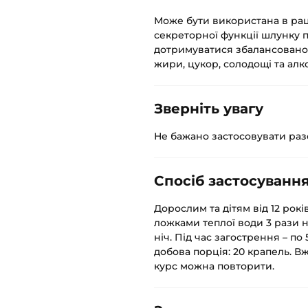
Може бути використана в рац
секреторної функції шлунку 
дотримуватися збалансовано
жири, цукор, солодощі та алк
Зверніть увагу
Не бажано застосовувати разо
Спосіб застосуванн
Дорослим та дітям від 12 рок
ложками теплої води 3 рази н
ніч. Під час загострення – п
добова порція: 20 крапель. В
курс можна повторити.