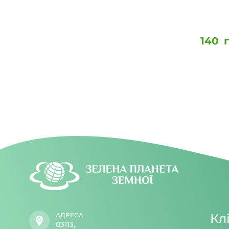
140
АДРЕСА
Кл
03113,