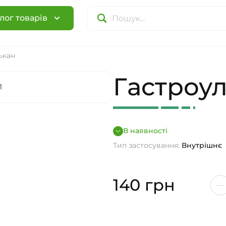
лог товарів
ькан
Гастроу
В наявності
Тип застосування:
Внутрішнє
140
грн