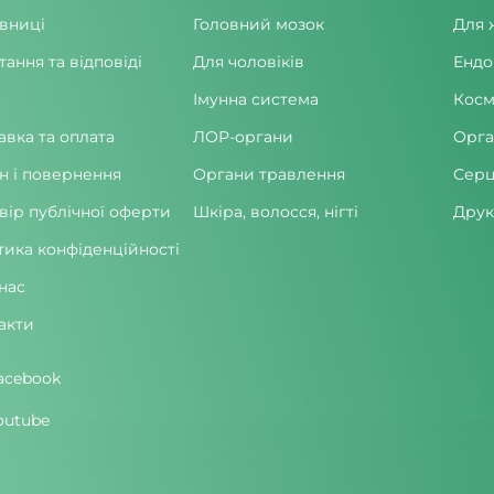
вниці
Головний мозок
Для 
тання та відповіді
Для чоловіків
Ендо
Імунна система
Косм
авка та оплата
ЛОР-органи
Орга
н і повернення
Органи травлення
Серц
вір публічної оферти
Шкіра, волосся, нігті
Друк
тика конфіденційності
нас
акти
acebook
outube