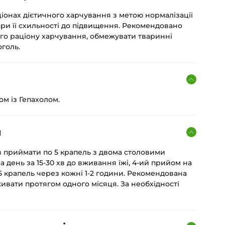
іонах дієтичного харчування з метою нормалізації
при її схильності до підвищення. Рекомендовано
го раціону харчування, обмежувати тваринні
оголь.
м із Гепахолом.
я
ів приймати по 5 крапель з двома столовими
а день за 15-30 хв до вживання їжі, 4-ий прийом на
о 5 крапель через кожні 1-2 години. Рекомендована
живати протягом одного місяця. За необхідності