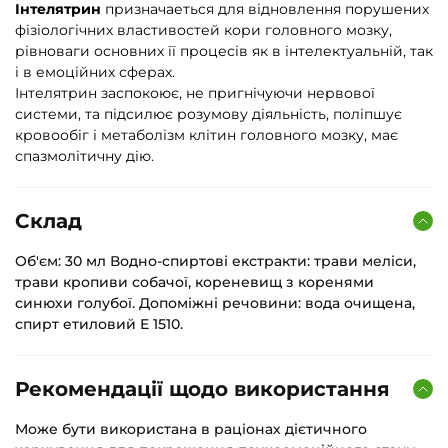
Інтелятрин
призначаеться для відновлення порушених
фізіологічних властивостей кори головного мозку,
рівноваги основних її процесів як в інтелектуальній, так
і в емоційних сферах.
Інтелятрин заспокоює, не пригнічуючи нервової
системи, та підсилює розумову діяльність, поліпшує
кровообіг і метаболізм клітин головного мозку, має
спазмолітичну дію.
Склад
Об'єм: 30 мл Водно-спиртові екстракти: трави меліси,
трави кропиви собачої, кореневищ з коренями
синюхи голубої. Допоміжні речовини: вода очищена,
спирт етиловий Е 1510.
Рекомендації щодо використання
Може бути використана в раціонах дієтичного