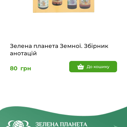
Зелена планета Земної. Збірник
анотацій
До кошику
80
грн