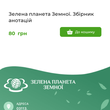
Зелена планета Земної. Збірник
анотацій
До кошику
80
грн
АДРЕСА
03113,