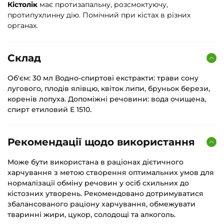
Кістолік
має протизапальну, розсмоктуючу,
протипухлинну дію. Помічний при кістах в різних
органах.
Склад
Об'єм: 30 мл Водно-спиртові екстракти: трави сону
лугового, плодів ялівцю, квіток липи, бруньок берези,
коренів лопуха. Допоміжні речовини: вода очищена,
спирт етиловий Е 1510.
Рекомендації щодо використання
Може бути використана в раціонах дієтичного
харчування з метою створення оптимальних умов для
нормалізації обміну речовин у осіб схильних до
кістозних утворень. Рекомендовано дотримуватися
збалансованого раціону харчування, обмежувати
тваринні жири, цукор, солодощі та алкоголь.