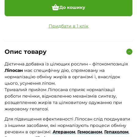
До кошику
Придбати в 1 клік
Опис товару
Дієтична добавка із цілющих рослин – фітокомпозиція
Ліпосан
має специфічну дію, спрямовану на
нормалізацію обміну жирів в організмі і, внаслідок
цього, усунення ліпом.
Тривалий прийом Ліпосана сприяє нормалізації
роботи печінки, відновленню механізмів синтезу,
розщепленню жирів та цілковитому одужанню при
жировому гепатозі.
Для підвищення ефективності Ліпосан слід поєднувати
з іншими засобами, які нормалізують процеси обміну
речовин в організмі:
Атераном
,
Гемосаном
,
Гепахолом
,