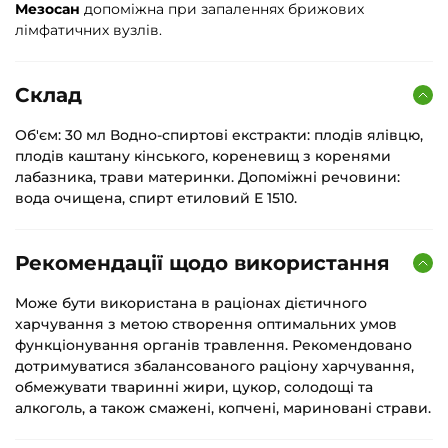
Мезосан
допоміжна при запаленнях брижових
лімфатичних вузлів.
Склад
Об'єм: 30 мл Водно-спиртові екстракти: плодів ялівцю,
плодів каштану кінського, кореневищ з коренями
лабазника, трави материнки. Допоміжні речовини:
вода очищена, спирт етиловий Е 1510.
Рекомендації щодо використання
Може бути використана в раціонах дієтичного
харчування з метою створення оптимальних умов
функціонування органів травлення. Рекомендовано
дотримуватися збалансованого раціону харчування,
обмежувати тваринні жири, цукор, солодощі та
алкоголь, а також смажені, копчені, мариновані страви.