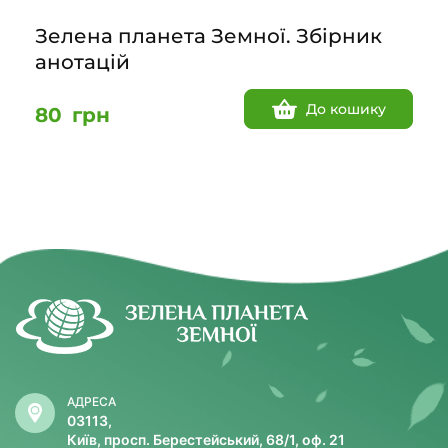
Зелена планета Земної. Збірник
анотацій
До кошику
80
грн
АДРЕСА
03113,
Київ, просп. Берестейський, 68/1, оф. 21