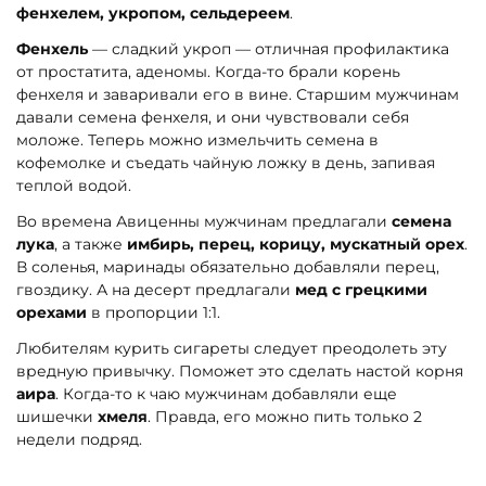
фенхелем, укропом, сельдереем
.
Фенхель
— сладкий укроп — отличная профилактика
от простатита, аденомы. Когда-то брали корень
фенхеля и заваривали его в вине. Старшим мужчинам
давали семена фенхеля, и они чувствовали себя
моложе. Теперь можно измельчить семена в
кофемолке и съедать чайную ложку в день, запивая
теплой водой.
Во времена Авиценны мужчинам предлагали
семена
лука
, а также
имбирь, перец, корицу, мускатный орех
.
В соленья, маринады обязательно добавляли перец,
гвоздику. А на десерт предлагали
мед с грецкими
орехами
в пропорции 1:1.
Любителям курить сигареты следует преодолеть эту
вредную привычку. Поможет это сделать настой корня
аира
. Когда-то к чаю мужчинам добавляли еще
шишечки
хмеля
. Правда, его можно пить только 2
недели подряд.