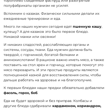
торопливо съеденный фастфуд или разогретые
полуфабрикаты организм не усилят.
Вспомним о казаках. Физически сильными делали их
ежедневные тренировки и еда.
Много ли наших мужчин сегодня едят
пшенную кашу
,
кулешу? А для казаков это было первое блюдо.
Никакой манки или овсянки!
И никаких сладостей, расслабляющих органы и
системы, сосуды, ткани. Еда мужчин должна быть
твердой, с горчинкой, богатой белками и
аминокислотами! В рационе важно иметь мясо, а также
поставить на стол хрен и горчицу, которые помогут это
мясо переварить. И эти простые продукты являются
полноценной казной для восстановления силы, чтобы
дальше работать на здоровье и на благополучие.
К первым блюдам наши предки обязательно добавляли
фасоль, горох, боб
.
Еда не будет здоровой и без приправ. Колбасы и
другие блюда сдабривали
кардамоном, кориандром,