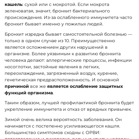
кашель
: сухой или с мокротой. Если мокрота
зеленоватая, значит, бронхит бактериального
происхождения. Из-за ослабленного иммунитета часто
бронхит бывает именно у пожилых людей.
Бронхит изредка бывает самостоятельной болезнью —
только в одном случае из 10. Преимущественно
является осложнением других нарушений в
организме. Более уязвимым к развитию бронхита
человека делают: аллергические процессы, инфекции
носоглотки, застойные явления в легких,
переохлаждение, загрязненный воздух, курение,
генетическая предрасположенность. И основной
причиной
все же
является ослабление защитных
функций организма
.
Таким образом, лучшей профилактикой бронхита будет
укрепление иммунитета и отказ от вредных привычек.
Зимой очень велика вероятность заболевания. Он
начинается с постепенно усиливающегося кашля.
Большинство симптомов сходны с ОРВИ: