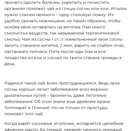
прочего одолеть болезнь, укрепить и почистить
организм поможет чай из глицы сосны или ели. Иголок
нужно совсем немного – одну столовую ложку. Их
удобно срезать ножницами, но таким образом, чтобы
основа хвои оставалась на веточке (там много
смолистых веществ, так называемой терпентиновой
смолы). Чай из сосны 1 ст. л. измельченной хвои сосны
залить стаканом кипятка, 2 мин. варить на слабом огне,
настаивать полчаса. Пить после еды (как и все
лекарства из ели и сосны) по трети стакана трижды в
день.
Радимся такой чай всем простудившимся. Ведь хвоя
сосны хорошо лечит заболевание всех верхних
дыхательных путей – бронхиты, даже легочные
заболевания. Об этом знали еще древние врачи
Гиппократ и Плиний. Но не только от простуды
поможет этот чай.
Когда варят сосновые иголочки, испаряется целебное
эфирное масло. Ее тонкий, свежий, немного похожий