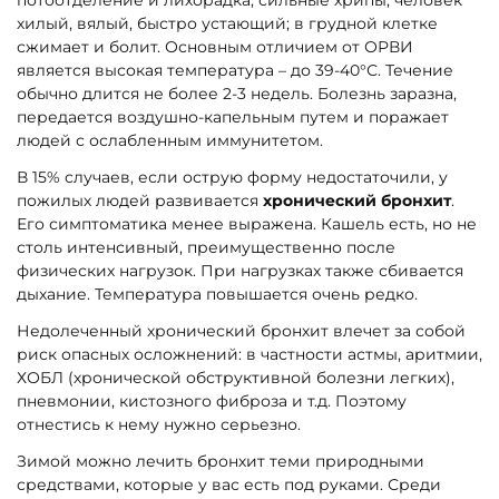
потоотделение и лихорадка, сильные хрипы; человек
хилый, вялый, быстро устающий; в грудной клетке
сжимает и болит. Основным отличием от ОРВИ
является высокая температура – ​​до 39-40°С. Течение
обычно длится не более 2-3 недель. Болезнь заразна,
передается воздушно-капельным путем и поражает
людей с ослабленным иммунитетом.
В 15% случаев, если острую форму недостаточили, у
пожилых людей развивается
хронический бронхит
.
Его симптоматика менее выражена. Кашель есть, но не
столь интенсивный, преимущественно после
физических нагрузок. При нагрузках также сбивается
дыхание. Температура повышается очень редко.
Недолеченный хронический бронхит влечет за собой
риск опасных осложнений: в частности астмы, аритмии,
ХОБЛ (хронической обструктивной болезни легких),
пневмонии, кистозного фиброза и т.д. Поэтому
отнестись к нему нужно серьезно.
Зимой можно лечить бронхит теми природными
средствами, которые у вас есть под руками. Среди