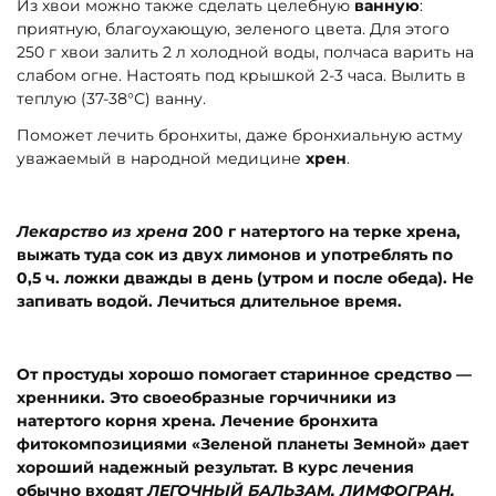
Из хвои можно также сделать целебную
ванную
:
приятную, благоухающую, зеленого цвета. Для этого
250 г хвои залить 2 л холодной воды, полчаса варить на
слабом огне. Настоять под крышкой 2-3 часа. Вылить в
теплую (37-38°С) ванну.
Поможет лечить бронхиты, даже бронхиальную астму
уважаемый в народной медицине
хрен
.
Лекарство из хрена
200 г натертого на терке хрена,
выжать туда сок из двух лимонов и употреблять по
0,5 ч. ложки дважды в день (утром и после обеда). Не
запивать водой. Лечиться длительное время.
От простуды хорошо помогает старинное средство —
хренники. Это своеобразные горчичники из
натертого корня хрена. Лечение бронхита
фитокомпозициями «Зеленой планеты Земной» дает
хороший надежный результат. В курс лечения
обычно входят
ЛЕГОЧНЫЙ БАЛЬЗАМ, ЛИМФОГРАН,