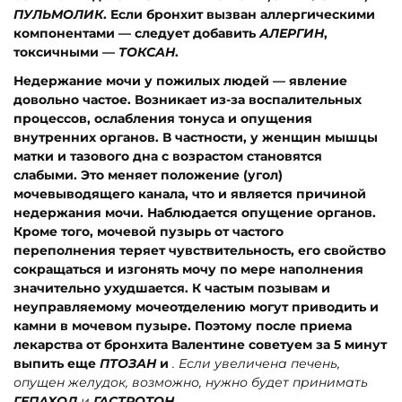
ПУЛЬМОЛИК
. Если бронхит вызван аллергическими
компонентами — следует добавить
АЛЕРГИН
,
токсичными —
ТОКСАН
.
Недержание мочи у пожилых людей — явление
довольно частое. Возникает из-за воспалительных
процессов, ослабления тонуса и опущения
внутренних органов. В частности, у женщин мышцы
матки и тазового дна с возрастом становятся
слабыми. Это меняет положение (угол)
мочевыводящего канала, что и является причиной
недержания мочи. Наблюдается опущение органов.
Кроме того, мочевой пузырь от частого
переполнения теряет чувствительность, его свойство
сокращаться и изгонять мочу по мере наполнения
значительно ухудшается. К частым позывам и
неуправляемому мочеотделению могут приводить и
камни в мочевом пузыре. Поэтому после приема
лекарства от бронхита Валентине советуем за 5 минут
выпить еще
ПТОЗАН
и
. Если увеличена печень,
опущен желудок, возможно, нужно будет принимать
ГЕПАХОЛ
и
ГАСТРОТОН
.